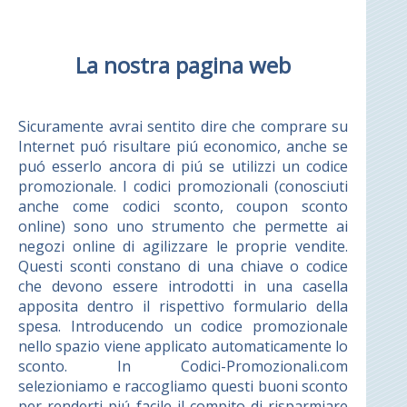
La nostra pagina web
Sicuramente avrai sentito dire che comprare su
Internet puó risultare piú economico, anche se
puó esserlo ancora di piú se utilizzi un codice
promozionale. I codici promozionali (conosciuti
anche come codici sconto, coupon sconto
online) sono uno strumento che permette ai
negozi online di agilizzare le proprie vendite.
Questi sconti constano di una chiave o codice
che devono essere introdotti in una casella
apposita dentro il rispettivo formulario della
spesa. Introducendo un codice promozionale
nello spazio viene applicato automaticamente lo
sconto. In Codici-Promozionali.com
selezioniamo e raccogliamo questi buoni sconto
per renderti piú facile il compito di risparmiare