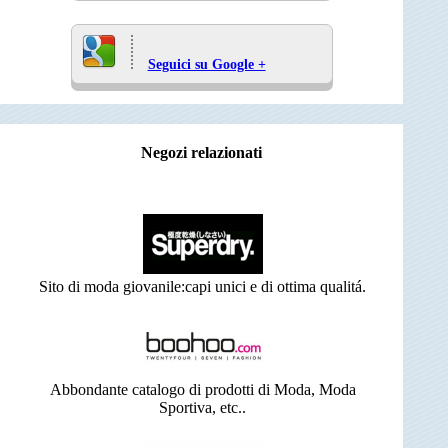
Seguici su Google +
Negozi relazionati
Sito di moda giovanile:capi unici e di ottima qualitá.
Abbondante catalogo di prodotti di Moda, Moda
Sportiva, etc..