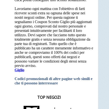
Lavoriamo ogni mattina con l'obiettivo di farti
ricevere sconti extra su ognuna delle spese nei
nostri negozi online. Per questa ragione ti
segnaliamo i Coupon Sconto Giglio più aggiornati
ogni giorno, comprovati dal nostro personale e
presentati intuitivamente per facilitarti il loro
utilizzo. Devi sapere che facciamo tutto questo
totalmente gratis e senza nessuna obbligazione da
parte tua di registrarti. Tutto quello che è
pubblicato ha un carattere meramente informativo e
anche se comproviamo il 100% dei codici per
pubblicarli, questi sono offerti dai negozi e
possono variare le condizioni degli stessi senza
previo avviso.
Giglio
Codici promozionali di altre pagine web simili e
che ti possono interressare
TOP NEGOZI