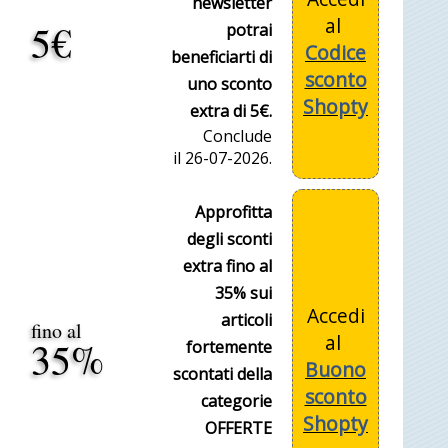
newsletter
al
5€
potrai
Codice
beneficiarti di
sconto
uno sconto
Shopty
extra di 5€.
Conclude
il 26-07-2026.
Approfitta
degli sconti
extra fino al
35% sui
Accedi
articoli
fino al
al
35%
fortemente
Buono
scontati della
sconto
categorie
Shopty
OFFERTE