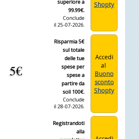
superiore a
Shopty
99.99€.
Conclude
il 25-07-2026.
Risparmia 5€
sul totale
Accedi
delle tue
al
5€
spese per
Buono
spese a
sconto
partire da
Shopty
soli 100€.
Conclude
il 28-07-2026.
Registrandoti
alla
Accedi