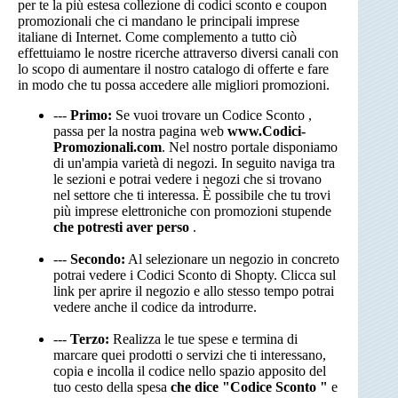
per te la più estesa collezione di codici sconto e coupon
promozionali che ci mandano le principali imprese
italiane di Internet. Come complemento a tutto ciò
effettuiamo le nostre ricerche attraverso diversi canali con
lo scopo di aumentare il nostro catalogo di offerte e fare
in modo che tu possa accedere alle migliori promozioni.
---
Primo:
Se vuoi trovare un Codice Sconto ,
passa per la nostra pagina web
www.Codici-
Promozionali.com
. Nel nostro portale disponiamo
di un'ampia varietà di negozi. In seguito naviga tra
le sezioni e potrai vedere i negozi che si trovano
nel settore che ti interessa. È possibile che tu trovi
più imprese elettroniche con promozioni stupende
che potresti aver perso
.
---
Secondo:
Al selezionare un negozio in concreto
potrai vedere i Codici Sconto di Shopty. Clicca sul
link per aprire il negozio e allo stesso tempo potrai
vedere anche il codice da introdurre.
---
Terzo:
Realizza le tue spese e termina di
marcare quei prodotti o servizi che ti interessano,
copia e incolla il codice nello spazio apposito del
tuo cesto della spesa
che dice "Codice Sconto "
e