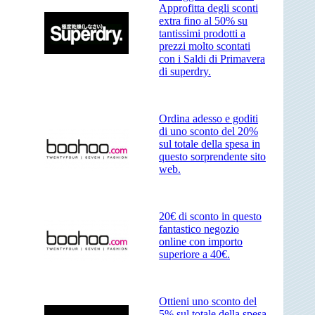
Approfitta degli sconti
extra fino al 50% su
tantissimi prodotti a
prezzi molto scontati
con i Saldi di Primavera
di superdry.
Ordina adesso e goditi
di uno sconto del 20%
sul totale della spesa in
questo sorprendente sito
web.
20€ di sconto in questo
fantastico negozio
online con importo
superiore a 40€.
Ottieni uno sconto del
5% sul totale della spesa