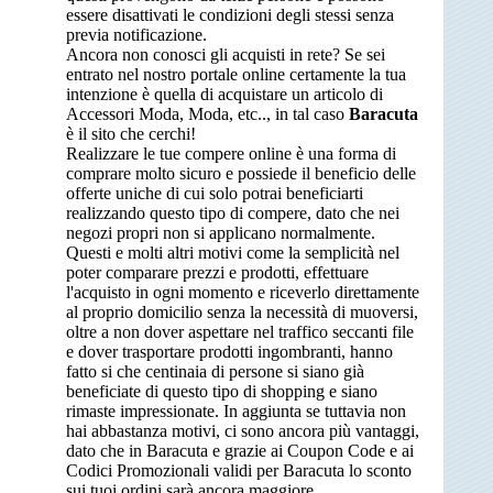
essere disattivati le condizioni degli stessi senza
previa notificazione.
Ancora non conosci gli acquisti in rete? Se sei
entrato nel nostro portale online certamente la tua
intenzione è quella di acquistare un articolo di
Accessori Moda, Moda, etc.., in tal caso
Baracuta
è il sito che cerchi!
Realizzare le tue compere online è una forma di
comprare molto sicuro e possiede il beneficio delle
offerte uniche di cui solo potrai beneficiarti
realizzando questo tipo di compere, dato che nei
negozi propri non si applicano normalmente.
Questi e molti altri motivi come la semplicità nel
poter comparare prezzi e prodotti, effettuare
l'acquisto in ogni momento e riceverlo direttamente
al proprio domicilio senza la necessità di muoversi,
oltre a non dover aspettare nel traffico seccanti file
e dover trasportare prodotti ingombranti, hanno
fatto si che centinaia di persone si siano già
beneficiate di questo tipo di shopping e siano
rimaste impressionate. In aggiunta se tuttavia non
hai abbastanza motivi, ci sono ancora più vantaggi,
dato che in Baracuta e grazie ai Coupon Code e ai
Codici Promozionali validi per Baracuta lo sconto
sui tuoi ordini sarà ancora maggiore.