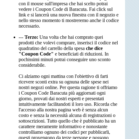
con il mouse sull'impresa che hai scelto potrai
vedere i Coupon Code di Baracuta. Fai click sul
link e si lancerà una nuova finestra con il negozio e
nello stesso momento ti mostreremo anche il codice
necessario.
---
Terzo:
Una volta che hai comprato quei
prodotti che volevi comprare, inserisci il codice nel
quadratino del carrello della spesa
che dice
"Coupon Code"
e beneficiati di riduzioni. In
pochissimi minuti potrai conseguire uno sconto
considerabile.
Ci alziamo ogni mattina con l'obiettivo di farti
ricevere sconti extra su ognuna delle spese nei
nostri negozi online. Per questa ragione ti offriamo
i Coupon Code Baracuta più aggiornati ogni
giorno, provati dai nostri esperti e presentati
intuitivamente facilitandoti il loro uso. Ricorda che
l'accesso alla nostra pagina web è senza alcun
costo e senza la necessità alcuna di registrazioni o
sottoscrizioni. Tutto quello che è pubblicato ha un
carattere meramente informativo e nonostante
controlliamo ognuno dei codici per pubblicarli,
questi provengono da terze persone e possono