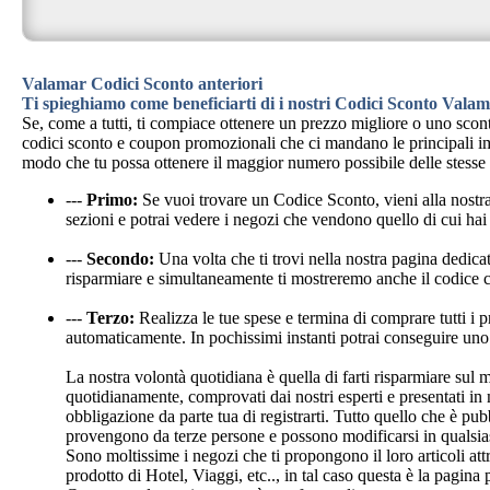
Valamar Codici Sconto anteriori
Ti spieghiamo come beneficiarti di i nostri Codici Sconto Vala
Se, come a tutti, ti compiace ottenere un prezzo migliore o uno sco
codici sconto e coupon promozionali che ci mandano le principali impre
modo che tu possa ottenere il maggior numero possibile delle stesse 
---
Primo:
Se vuoi trovare un Codice Sconto, vieni alla nost
sezioni e potrai vedere i negozi che vendono quello di cui ha
---
Secondo:
Una volta che ti trovi nella nostra pagina dedica
risparmiare e simultaneamente ti mostreremo anche il codice c
---
Terzo:
Realizza le tue spese e termina di comprare tutti i pr
automaticamente. In pochissimi instanti potrai conseguire uno 
La nostra volontà quotidiana è quella di farti risparmiare sul
quotidianamente, comprovati dai nostri esperti e presentati in 
obbligazione da parte tua di registrarti. Tutto quello che è pu
provengono da terze persone e possono modificarsi in qualsia
Sono moltissime i negozi che ti propongono il loro articoli att
prodotto di Hotel, Viaggi, etc.., in tal caso questa è la pagina p