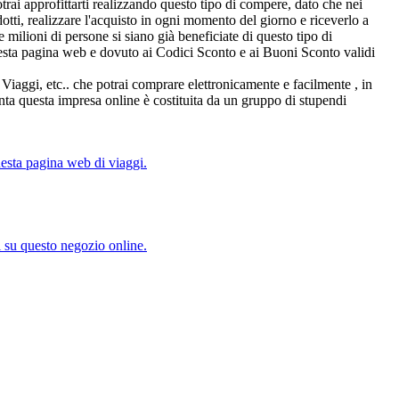
rai approfittarti realizzando questo tipo di compere, dato che nei
otti, realizzare l'acquisto in ogni momento del giorno e riceverlo a
e milioni di persone si siano già beneficiate di questo tipo di
uesta pagina web e dovuto ai Codici Sconto e ai Buoni Sconto validi
, Viaggi, etc.. che potrai comprare elettronicamente e facilmente , in
nta questa impresa online è costituita da un gruppo di stupendi
uesta pagina web di viaggi.
si su questo negozio online.