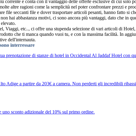
orrente e conta con il vantaggio delle offerte esclusive di cui solo pot
olte altre ragioni come la semplicità nel poter confrontare prezzi e prod
e file seccanti file e dover trasportare articoli pesanti, hanno fatto si ch
a non hai abbastanza motivi, ci sono ancora più vantaggi, dato che in q
 elevato.
el, Viaggi, etc.., ci offre una stupenda selezione di vari articoli di Hotel
prodotto che ti manca quando vuoi tu, e con la massima facilità. In aggiu
ive dell'internauta.
ssono interressare
tua prenotazione di stanze di hotel in Occidental Al Jaddaf Hotel con q
Alto Adige a partire da 203€ a camera. Non perderti gli incredibili ribas
eve uno sconto adizionale del 10% sul primo ordine.