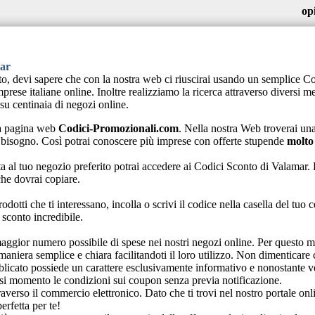
op
mar
nto, devi sapere che con la nostra web ci riuscirai usando un semplice 
se italiane online. Inoltre realizziamo la ricerca attraverso diversi mezz
su centinaia di negozi online.
ra pagina web
Codici-Promozionali.com
. Nella nostra Web troverai una
i bisogno. Così potrai conoscere più imprese con offerte stupende
molto
ta al tuo negozio preferito potrai accedere ai Codici Sconto di Valamar. 
he dovrai copiare.
odotti che ti interessano, incolla o scrivi il codice nella casella del tuo 
sconto incredibile.
 maggior numero possibile di spese nei nostri negozi online. Per questo 
maniera semplice e chiara facilitandoti il loro utilizzo. Non dimenticare
bblicato possiede un carattere esclusivamente informativo e nonostante ve
si momento le condizioni sui coupon senza previa notificazione.
raverso il commercio elettronico. Dato che ti trovi nel nostro portale o
erfetta per te!