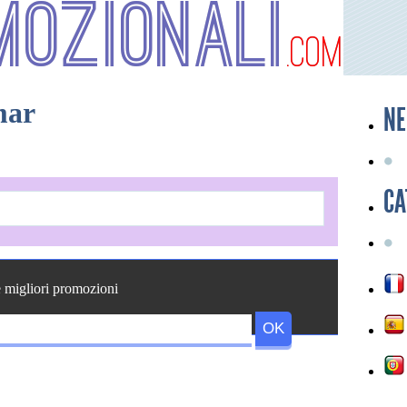
mozionali
.com
mar
NE
CA
e migliori promozioni