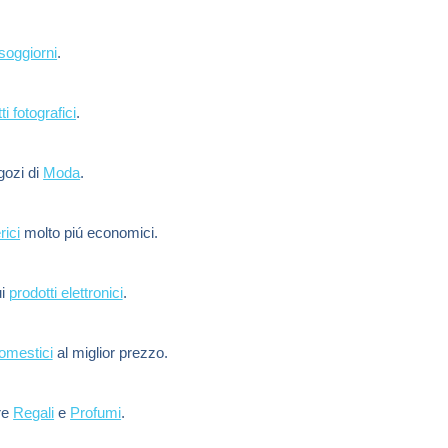
soggiorni
.
ti fotografici
.
egozi di
Moda
.
rici
molto piú economici.
ui
prodotti elettronici
.
domestici
al miglior prezzo.
re
Regali
e
Profumi
.