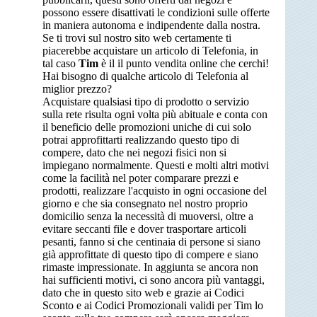
possono essere disattivati le condizioni sulle offerte
in maniera autonoma e indipendente dalla nostra.
Se ti trovi sul nostro sito web certamente ti
piacerebbe acquistare un articolo di Telefonia, in
tal caso
Tim
è il il punto vendita online che cerchi!
Hai bisogno di qualche articolo di Telefonia al
miglior prezzo?
Acquistare qualsiasi tipo di prodotto o servizio
sulla rete risulta ogni volta più abituale e conta con
il beneficio delle promozioni uniche di cui solo
potrai approfittarti realizzando questo tipo di
compere, dato che nei negozi fisici non si
impiegano normalmente. Questi e molti altri motivi
come la facilità nel poter comparare prezzi e
prodotti, realizzare l'acquisto in ogni occasione del
giorno e che sia consegnato nel nostro proprio
domicilio senza la necessità di muoversi, oltre a
evitare seccanti file e dover trasportare articoli
pesanti, fanno si che centinaia di persone si siano
già approfittate di questo tipo di compere e siano
rimaste impressionate. In aggiunta se ancora non
hai sufficienti motivi, ci sono ancora più vantaggi,
dato che in questo sito web e grazie ai Codici
Sconto e ai Codici Promozionali validi per Tim lo