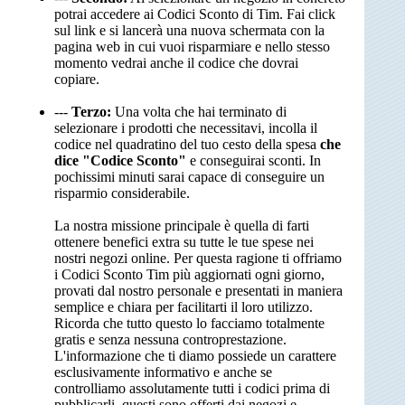
potrai accedere ai Codici Sconto di Tim. Fai click
sul link e si lancerà una nuova schermata con la
pagina web in cui vuoi risparmiare e nello stesso
momento vedrai anche il codice che dovrai
copiare.
---
Terzo:
Una volta che hai terminato di
selezionare i prodotti che necessitavi, incolla il
codice nel quadratino del tuo cesto della spesa
che
dice "Codice Sconto"
e conseguirai sconti. In
pochissimi minuti sarai capace di conseguire un
risparmio considerabile.
La nostra missione principale è quella di farti
ottenere benefici extra su tutte le tue spese nei
nostri negozi online. Per questa ragione ti offriamo
i Codici Sconto Tim più aggiornati ogni giorno,
provati dal nostro personale e presentati in maniera
semplice e chiara per facilitarti il loro utilizzo.
Ricorda che tutto questo lo facciamo totalmente
gratis e senza nessuna controprestazione.
L'informazione che ti diamo possiede un carattere
esclusivamente informativo e anche se
controlliamo assolutamente tutti i codici prima di
pubblicarli, questi sono offerti dai negozi e