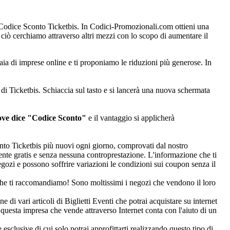
e Codice Sconto Ticketbis. In Codici-Promozionali.com ottieni una
iò cerchiamo attraverso altri mezzi con lo scopo di aumentare il
ia di imprese online e ti proponiamo le riduzioni più generose. In
 di Ticketbis. Schiaccia sul tasto e si lancerà una nuova schermata
ove dice "Codice Sconto"
e il vantaggio si applicherà
onto Ticketbis più nuovi ogni giorno, comprovati dal nostro
lmente gratis e senza nessuna controprestazione. L'informazione che ti
gozi e possono soffrire variazioni le condizioni sui coupon senza il
he ti raccomandiamo! Sono moltissimi i negozi che vendono il loro
di vari articoli di Biglietti Eventi che potrai acquistare su internet
questa impresa che vende attraverso Internet conta con l'aiuto di un
esclusive di cui solo potrai approfittarti realizzando questo tipo di