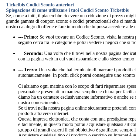
Ticketbis Codici Sconto anteriori
Spiegazione di come utilizzare i tuoi Codici Sconto Ticketbis
Se, come a tutti, ti piacerebbe ricevere una riduzione di prezzo mi
grande gamma di coupon sconto e codici promozionali che ci mandano 
nostro catalogo di offerte e fare in modo che tu possa accedere alle 
---
Primo:
Se vuoi trovare un Codice Sconto, visita la nostr
seguito cerca tra le categorie e potrai vedere i negozi che si tr
---
Secondo:
Una volta che ti trovi nella nostra pagina dedica
con la pagina web in cui vuoi risparmiare e allo stesso tempo
---
Terzo:
Una volta che hai terminato di marcare i prodotti che
automaticamente. In pochi click potrai conseguire uno sconto 
Ci alziamo ogni mattina con lo scopo di farti risparmiare spes
personale e presentati in maniera semplice e chiara per facilit
diamo ha un carattere esclusivamente informativo e anche se co
nostro conoscimento.
Se ti trovi nella nostra pagina online sicuramente pretendi com
prodotti attraverso internet.
Questa impresa elettronica, che conta con una prestigiosa reputa
e facilmente, in questo modo potrai acquistare qualsiasi artic
gruppo di grandi esperti il cui obbiettivo è gratificare sempre l
Acquistare qualsiasi tipo di prodotto o servizio su Internet è u