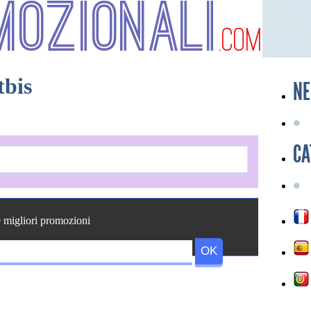
mozionali
.com
tbis
NE
CA
e migliori promozioni