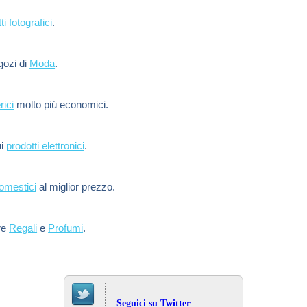
ti fotografici
.
egozi di
Moda
.
rici
molto piú economici.
ui
prodotti elettronici
.
domestici
al miglior prezzo.
re
Regali
e
Profumi
.
Seguici su Twitter