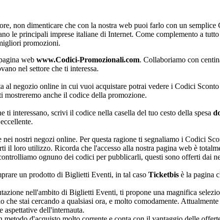
gliore, non dimenticare che con la nostra web puoi farlo con un semplic
le principali imprese italiane di Internet. Come complemento a tutto c
migliori promozioni.
a pagina web
www.Codici-Promozionali.com
. Collaboriamo con centina
ovano nel settore che ti interessa.
ta al negozio online in cui vuoi acquistare potrai vedere i Codici Sconto
 ti mostreremo anche il codice della promozione.
 ti interessano, scrivi il codice nella casella del tuo cesto della spesa
d
eccellente.
e nei nostri negozi online. Per questa ragione ti segnaliamo i Codici Sc
arti il loro utilizzo. Ricorda che l'accesso alla nostra pagina web è tota
ntrolliamo ognuno dei codici per pubblicarli, questi sono offerti dai ne
prare un prodotto di Biglietti Eventi, in tal caso
Ticketbis
è la pagina c
zione nell'ambito di Biglietti Eventi, ti propone una magnifica selezione 
olo che stai cercando a qualsiasi ora, e molto comodamente. Attualmente 
e aspettative dell'internauta.
n metodo d'acquisto molto corrente e conta con il vantaggio delle offerte 