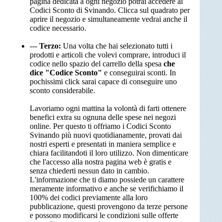
pagina dedicata a ogni negozio potrai accedere ai
Codici Sconto di Svinando. Clicca sul quadrato per
aprire il negozio e simultaneamente vedrai anche il
codice necessario.
---
Terzo:
Una volta che hai selezionato tutti i
prodotti e articoli che volevi comprare, introduci il
codice nello spazio del carrello della spesa
che
dice "Codice Sconto"
e conseguirai sconti. In
pochissimi click sarai capace di conseguire uno
sconto considerabile.
Lavoriamo ogni mattina la volontà di farti ottenere
benefici extra su ognuna delle spese nei negozi
online. Per questo ti offriamo i Codici Sconto
Svinando più nuovi quotidianamente, provati dai
nostri esperti e presentati in maniera semplice e
chiara facilitandoti il loro utilizzo. Non dimenticare
che l'accesso alla nostra pagina web è gratis e
senza chiederti nessun dato in cambio.
L'informazione che ti diamo possiede un carattere
meramente informativo e anche se verifichiamo il
100% dei codici previamente alla loro
pubblicazione, questi provengono da terze persone
e possono modificarsi le condizioni sulle offerte