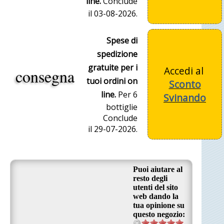
line.
Conclude
il 03-08-2026.
Spese di
spedizione
gratuite per i
Accedi al
consegna
tuoi ordini on
Sconto
line.
Per 6
Svinando
bottiglie
Conclude
il 29-07-2026.
Puoi aiutare al
resto degli
utenti del sito
web dando la
tua opinione su
questo negozio: