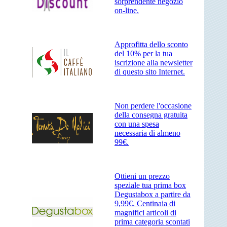
sorprendente negozio
on-line.
Approfitta dello sconto
del 10% per la tua
iscrizione alla newsletter
di questo sito Internet.
Non perdere l'occasione
della consegna gratuita
con una spesa
necessaria di almeno
99€.
Ottieni un prezzo
speziale tua prima box
Degustabox a partire da
9,99€. Centinaia di
magnifici articoli di
prima categoria scontati