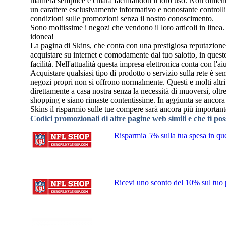
maniera semplice e chiara facilitandoti il loro uso. Non diment
un carattere esclusivamente informativo e nonostante controllia
condizioni sulle promozioni senza il nostro conoscimento.
Sono moltissime i negozi che vendono il loro articoli in linea
idonea!
La pagina di Skins, che conta con una prestigiosa reputazione
acquistare su internet e comodamente dal tuo salotto, in quest
facilità. Nell'attualità questa impresa elettronica conta con l'a
Acquistare qualsiasi tipo di prodotto o servizio sulla rete è se
negozi propri non si offrono normalmente. Questi e molti altri
direttamente a casa nostra senza la necessità di muoversi, oltre 
shopping e siano rimaste contentissime. In aggiunta se ancora
Skins il risparmio sulle tue compere sarà ancora più important
Codici promozionali di altre pagine web simili e che ti po
Risparmia 5% sulla tua spesa in que
Ricevi uno sconto del 10% sul tuo p