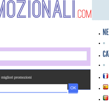
mozionali
.com
NE
CA
e migliori promozioni