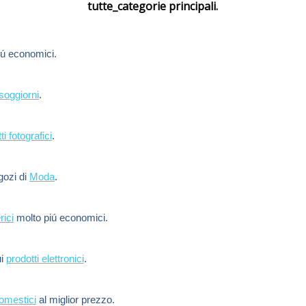
tutte_categorie principali.
ú economici.
soggiorni
.
ti fotografici
.
egozi di
Moda
.
rici
molto piú economici.
ui
prodotti elettronici
.
domestici
al miglior prezzo.