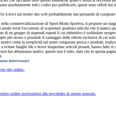
icare che facciamo tutto questo totalmente gratis e senza la necessità al
mo assolutamente tutti i codici per pubblicarli, questi sono offerti dai 
. Se ti trovi sul nostro sito web probabilmente stai pensando di comprare
 nella commercializzazione di Sport Moda Sportiva, ti propone un magnif
o modo avrai l'occasione di acquistare qualsiasi articolo che ti manca qu
iuto di un gruppo di stupendi esperti il cui obbiettivo è soddisfare sempre 
mpre più sicuro e possiede il vantaggio delle offerte esclusive di cui sol
 motivi come la semplicità nel poter comparare prezzi e prodotti, realizz
a evitare lunghe file e dover trasportare articoli pesanti, hanno fatto sì 
 non hai abbastanza motivi, questo non è tutto, dato che in questa pagi
e.
ssono interressare
sto sito online.
rimo ordine iscrivendosi alla newsletter di questo negozio.