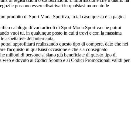
cuna di registrazioni o sottoscrizioni. L'informazione che ti diamo ha
negozi e possono essere disattivati in qualsiasi momento le
 un prodotto di Sport Moda Sportiva, in tal caso questa è la pagina
ico catalogo di vari articoli di Sport Moda Sportiva che potrai
ando vuoi tu, in qualunque posto in cui ti trovi e con la massima
le aspettative dell'internauta.
o potrai approfittarti realizzando questo tipo di compere, dato che nei
are l'acquisto in qualsiasi occasione e che sia consegnato
che milioni di persone si siano già beneficiate di questo tipo di
na web e dovuto ai Codici Sconto e ai Codici Promozionali validi per