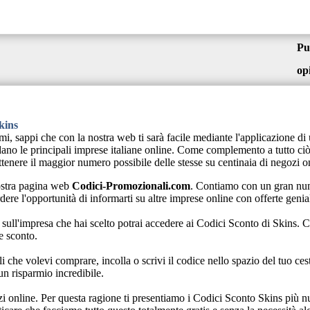
Pu
op
kins
parmi, sappi che con la nostra web ti sarà facile mediante l'applicazione 
o le principali imprese italiane online. Come complemento a tutto ciò re
ttenere il maggior numero possibile delle stesse su centinaia di negozi o
ostra pagina web
Codici-Promozionali.com
. Contiamo con un gran nume
dere l'opportunità di informarti su altre imprese online con offerte genia
sull'impresa che hai scelto potrai accedere ai Codici Sconto di Skins. C
e sconto.
li che volevi comprare, incolla o scrivi il codice nello spazio del tuo ce
n risparmio incredibile.
i online. Per questa ragione ti presentiamo i Codici Sconto Skins più nu