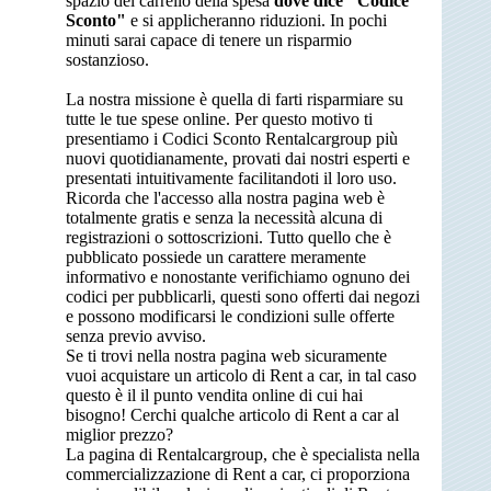
spazio del carrello della spesa
dove dice "Codice
Sconto"
e si applicheranno riduzioni. In pochi
minuti sarai capace di tenere un risparmio
sostanzioso.
La nostra missione è quella di farti risparmiare su
tutte le tue spese online. Per questo motivo ti
presentiamo i Codici Sconto Rentalcargroup più
nuovi quotidianamente, provati dai nostri esperti e
presentati intuitivamente facilitandoti il loro uso.
Ricorda che l'accesso alla nostra pagina web è
totalmente gratis e senza la necessità alcuna di
registrazioni o sottoscrizioni. Tutto quello che è
pubblicato possiede un carattere meramente
informativo e nonostante verifichiamo ognuno dei
codici per pubblicarli, questi sono offerti dai negozi
e possono modificarsi le condizioni sulle offerte
senza previo avviso.
Se ti trovi nella nostra pagina web sicuramente
vuoi acquistare un articolo di Rent a car, in tal caso
questo è il il punto vendita online di cui hai
bisogno! Cerchi qualche articolo di Rent a car al
miglior prezzo?
La pagina di Rentalcargroup, che è specialista nella
commercializzazione di Rent a car, ci proporziona