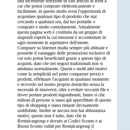
una incredibile selezione di vari articoli di Rent a
car che potrai comprare elettronicamente e
facilmente, in questo modo avrai l'opportunità di
acquistare qualsiasi tipo di prodotto che stai
cercando a qualsiasi ora, dal tuo portatile o
computer e molto comodamente. Attualmente
questa pagina web è costituita da un gruppo di
stupendi esperti la cui missione è accontentare in
ogni momento le aspettative dell'utente.
Comprare su Internet risulta sempre più abituale e
possiede il vantaggio delle promozioni esclusive di
cui solo potrai beneficiarti grazie a questo tipo di
acquisti, dato che nei negozi tradizionali non si
adottano normalmente. Questi e molti altri motivi
come la semplicità nel poter comparare prezzi e
prodotti, effettuare l'acquisto in qualsiasi momento
e riceverlo nel nostro proprio domicilio senza la
necessità di muoversi, oltre a evitare seccanti file e
dover portare prodotti ingombranti, fanno sì che
milioni di persone si siano già approfittate di questo
tipo di shopping e siano rimaste decisamente
soddisfatte. Inoltre se ancora non hai abbastanza
motivi, questo non è tutto, dato che in
Rentalcargroup e dovuto ai Codici Sconto e ai
Buoni Sconto validi per Rentalcargroup il