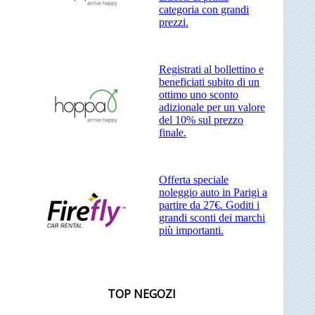
categoria con grandi
prezzi.
Registrati al bollettino e
beneficiati subito di un
ottimo uno sconto
adizionale per un valore
del 10% sul prezzo
finale.
Offerta speciale
noleggio auto in Parigi a
partire da 27€. Goditi i
grandi sconti dei marchi
più importanti.
TOP NEGOZI