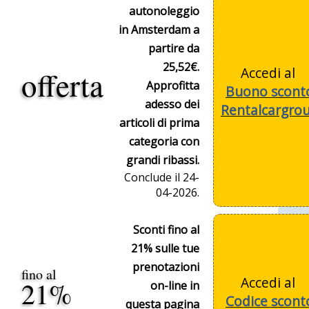
autonoleggio
in Amsterdam a
partire da
25,52€.
Accedi al
offerta
Approfitta
Buono scont
adesso dei
Rentalcargro
articoli di prima
categoria con
grandi ribassi.
Conclude il 24-
04-2026.
Sconti fino al
21% sulle tue
prenotazioni
fino al
Accedi al
21%
on-line in
Codice scont
questa pagina