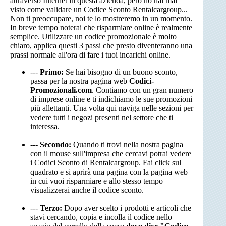
attraverso Internet in questa azienda, però no hai mai
visto come validare un Codice Sconto Rentalcargroup...
Non ti preoccupare, noi te lo mostreremo in un momento.
In breve tempo noterai che risparmiare online è realmente
semplice. Utilizzare un codice promozionale è molto
chiaro, applica questi 3 passi che presto diventeranno una
prassi normale all'ora di fare i tuoi incarichi online.
---
Primo:
Se hai bisogno di un buono sconto,
passa per la nostra pagina web
Codici-
Promozionali.com
. Contiamo con un gran numero
di imprese online e ti indichiamo le sue promozioni
più allettanti. Una volta qui naviga nelle sezioni per
vedere tutti i negozi presenti nel settore che ti
interessa.
---
Secondo:
Quando ti trovi nella nostra pagina
con il mouse sull'impresa che cercavi potrai vedere
i Codici Sconto di Rentalcargroup. Fai click sul
quadrato e si aprirà una pagina con la pagina web
in cui vuoi risparmiare e allo stesso tempo
visualizzerai anche il codice sconto.
---
Terzo:
Dopo aver scelto i prodotti e articoli che
stavi cercando, copia e incolla il codice nello