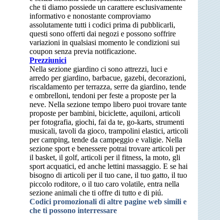
che ti diamo possiede un carattere esclusivamente
informativo e nonostante comproviamo
assolutamente tutti i codici prima di pubblicarli,
questi sono offerti dai negozi e possono soffrire
variazioni in qualsiasi momento le condizioni sui
coupon senza previa notificazione.
Prezziunici
Nella sezione giardino ci sono attrezzi, luci e
arredo per giardino, barbacue, gazebi, decorazioni,
riscaldamento per terrazza, serre da giardino, tende
e ombrelloni, tendoni per feste a proposte per la
neve. Nella sezione tempo libero puoi trovare tante
proposte per bambini, biciclette, aquiloni, articoli
per fotografia, giochi, fai da te, go-karts, strumenti
musicali, tavoli da gioco, trampolini elastici, articoli
per camping, tende da campeggio e valigie. Nella
sezione sport e benessere potrai trovare articoli per
il basket, il golf, articoli per il fitness, la moto, gli
sport acquatici, ed anche lettini massaggio. E se hai
bisogno di articoli per il tuo cane, il tuo gatto, il tuo
piccolo roditore, o il tuo caro volatile, entra nella
sezione animali che ti offre di tutto e di piú.
Codici promozionali di altre pagine web simili e
che ti possono interressare