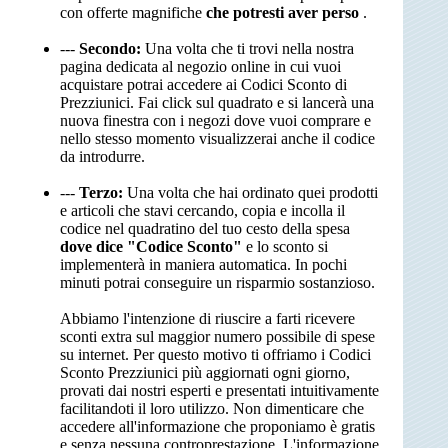
con offerte magnifiche
che potresti aver perso
.
---
Secondo:
Una volta che ti trovi nella nostra
pagina dedicata al negozio online in cui vuoi
acquistare potrai accedere ai Codici Sconto di
Prezziunici. Fai click sul quadrato e si lancerà una
nuova finestra con i negozi dove vuoi comprare e
nello stesso momento visualizzerai anche il codice
da introdurre.
---
Terzo:
Una volta che hai ordinato quei prodotti
e articoli che stavi cercando, copia e incolla il
codice nel quadratino del tuo cesto della spesa
dove dice "Codice Sconto"
e lo sconto si
implementerà in maniera automatica. In pochi
minuti potrai conseguire un risparmio sostanzioso.
Abbiamo l'intenzione di riuscire a farti ricevere
sconti extra sul maggior numero possibile di spese
su internet. Per questo motivo ti offriamo i Codici
Sconto Prezziunici più aggiornati ogni giorno,
provati dai nostri esperti e presentati intuitivamente
facilitandoti il loro utilizzo. Non dimenticare che
accedere all'informazione che proponiamo è gratis
e senza nessuna controprestazione. L'informazione