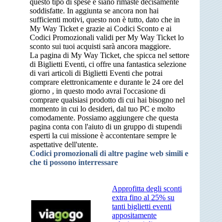
questo tipo di spese e siano rimaste decisamente
soddisfatte. In aggiunta se ancora non hai
sufficienti motivi, questo non è tutto, dato che in
My Way Ticket e grazie ai Codici Sconto e ai
Codici Promozionali validi per My Way Ticket lo
sconto sui tuoi acquisti sarà ancora maggiore.
La pagina di My Way Ticket, che spicca nel settore
di Biglietti Eventi, ci offre una fantastica selezione
di vari articoli di Biglietti Eventi che potrai
comprare elettronicamente e durante le 24 ore del
giorno , in questo modo avrai l'occasione di
comprare qualsiasi prodotto di cui hai bisogno nel
momento in cui lo desideri, dal tuo PC e molto
comodamente. Possiamo aggiungere che questa
pagina conta con l'aiuto di un gruppo di stupendi
esperti la cui missione è accontentare sempre le
aspettative dell'utente.
Codici promozionali di altre pagine web simili e
che ti possono interressare
Approfitta degli sconti
extra fino al 25% su
tanti biglietti eventi
appositamente