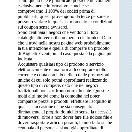
Tutto quello che è pubblicato possiede un carattere
esclusivamente informativo e anche se
comproviamo il 100% dei codici prima di
pubblicarli, questi provengono da terze persone e
possono variare in qualsiasi momento le condizioni
sui coupon senza avvisarci.
Sono centinaia i negozi che vendono il loro
cataloghi attraverso il commercio elettronico. Dato
che ti trovi nella nostra pagina web probabilmente
la tua intenzione è quella di comprare un prodotto
di Biglietti Eventi, in tal caso questa è la pagina più
indicata!
Acquistare qualsiasi tipo di prodotto o servizio
elettronicamente è una forma di comprare molto
corrente e conta con il beneficio delle promozioni
uniche di cui solo potrai approfittarti realizzando
questo tipo di compere, dato che nei negozi
tradizionali non si offrono normalmente. Questi e
molti altri motivi come la comodità nel poter
comparare prezzi e prodotti, effettuare l'acquisto in
qualsiasi occasione e che sia consegnato
direttamente al proprio domicilio senza la necessità
di muoversi, oltre a non dover fare file noiose file e
dover trasportare articoli pesanti, hanno fatto si che
centinaia di persone si siano già approfittate di