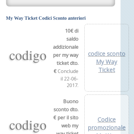
My Way Ticket Codici Sconto anteriori
10€ di
saldo
addizionale
codigo
codice sconto
per my way
My Way
ticket dto.
Ticket
€
Conclude
il 22-06-
2017.
Buono
sconto dto.
€ per il sito
codigo
Codice
web my
promozionale
way ticket