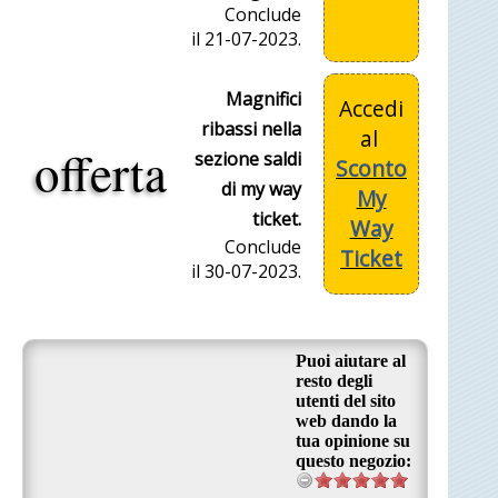
Conclude
il 21-07-2023.
Magnifici
Accedi
ribassi nella
al
offerta
sezione saldi
Sconto
di my way
My
ticket.
Way
Conclude
Ticket
il 30-07-2023.
Puoi aiutare al
resto degli
utenti del sito
web dando la
tua opinione su
questo negozio: