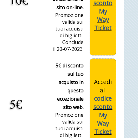
sconto
sito on-line.
My
Promozione
Way
valida sui
Ticket
tuoi acquisti
di biglietti.
Conclude
il 20-07-2023.
5€ di sconto
sul tuo
Accedi
acquisto in
al
questo
codice
5€
eccezionale
sconto
sito web.
My
Promozione
valida sui
Way
tuoi acquisti
Ticket
di biglietti.