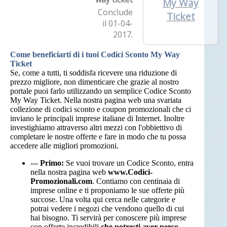
My Way
Conclude
Ticket
il 01-04-
2017.
Come beneficiarti di i tuoi Codici Sconto My Way
Ticket
Se, come a tutti, ti soddisfa ricevere una riduzione di
prezzo migliore, non dimenticare che grazie al nostro
portale puoi farlo utilizzando un semplice Codice Sconto
My Way Ticket. Nella nostra pagina web una svariata
collezione di codici sconto e coupon promozionali che ci
inviano le principali imprese italiane di Internet. Inoltre
investighiamo attraverso altri mezzi con l'obbiettivo di
completare le nostre offerte e fare in modo che tu possa
accedere alle migliori promozioni.
---
Primo:
Se vuoi trovare un Codice Sconto, entra
nella nostra pagina web
www.Codici-
Promozionali.com
. Contiamo con centinaia di
imprese online e ti proponiamo le sue offerte più
succose. Una volta qui cerca nelle categorie e
potrai vedere i negozi che vendono quello di cui
hai bisogno. Ti servirà per conoscere più imprese
con offerte incredibili
che potresti aver perso
.