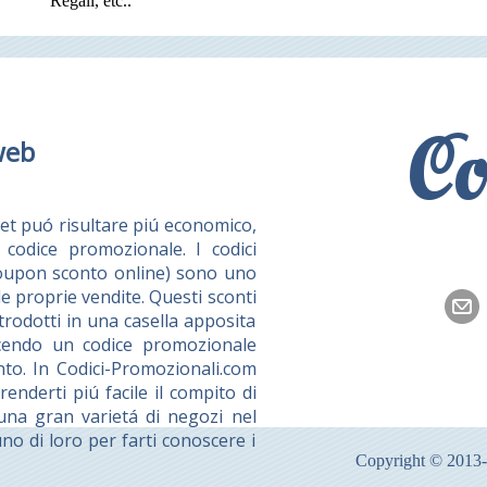
Regali, etc..
Co
web
et puó risultare piú economico,
codice promozionale. I codici
coupon sconto online) sono uno
e proprie vendite. Questi sconti
rodotti in una casella apposita
ducendo un codice promozionale
nto. In Codici-Promozionali.com
nderti piú facile il compito di
 una gran varietá di negozi nel
no di loro per farti conoscere i
Copyright © 2013