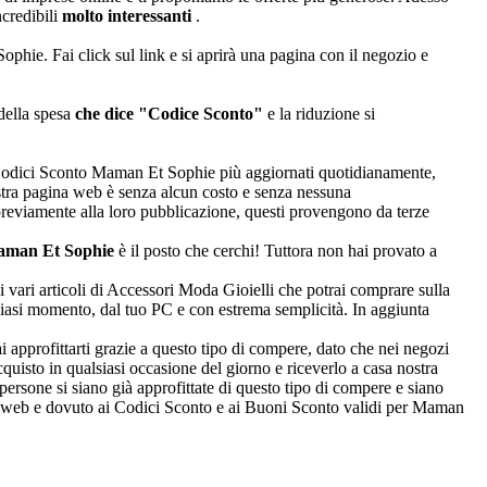
ncredibili
molto interessanti
.
phie. Fai click sul link e si aprirà una pagina con il negozio e
 della spesa
che dice "Codice Sconto"
e la riduzione si
o i Codici Sconto Maman Et Sophie più aggiornati quotidianamente,
 nostra pagina web è senza alcun costo e senza nessuna
previamente alla loro pubblicazione, questi provengono da terze
man Et Sophie
è il posto che cerchi! Tuttora non hai provato a
vari articoli di Accessori Moda Gioielli che potrai comprare sulla
alsiasi momento, dal tuo PC e con estrema semplicità. In aggiunta
ai approfittarti grazie a questo tipo di compere, dato che nei negozi
cquisto in qualsiasi occasione del giorno e riceverlo a casa nostra
 persone si siano già approfittate di questo tipo di compere e siano
ito web e dovuto ai Codici Sconto e ai Buoni Sconto validi per Maman