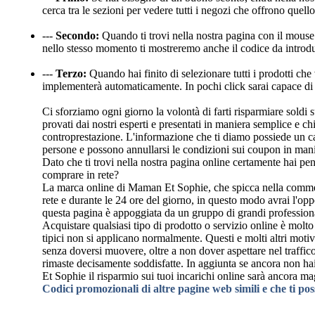
cerca tra le sezioni per vedere tutti i negozi che offrono que
---
Secondo:
Quando ti trovi nella nostra pagina con il mouse 
nello stesso momento ti mostreremo anche il codice da introdu
---
Terzo:
Quando hai finito di selezionare tutti i prodotti che
implementerà automaticamente. In pochi click sarai capace di 
Ci sforziamo ogni giorno la volontà di farti risparmiare soldi
provati dai nostri esperti e presentati in maniera semplice e ch
controprestazione. L'informazione che ti diamo possiede un ca
persone e possono annullarsi le condizioni sui coupon in man
Dato che ti trovi nella nostra pagina online certamente hai pe
comprare in rete?
La marca online di Maman Et Sophie, che spicca nella commerci
rete e durante le 24 ore del giorno, in questo modo avrai l'opp
questa pagina è appoggiata da un gruppo di grandi professional
Acquistare qualsiasi tipo di prodotto o servizio online è molto 
tipici non si applicano normalmente. Questi e molti altri motiv
senza doversi muovere, oltre a non dover aspettare nel traffico 
rimaste decisamente soddisfatte. In aggiunta se ancora non ha
Et Sophie il risparmio sui tuoi incarichi online sarà ancora ma
Codici promozionali di altre pagine web simili e che ti po