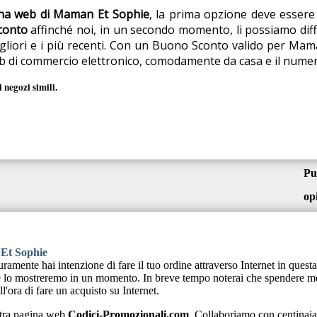
ina web di Maman Et Sophie
, la prima opzione deve essere 
conto
affinché noi, in un secondo momento, li possiamo diff
migliori e i più recenti. Con un Buono Sconto valido per Ma
 web di commercio elettronico, comodamente da casa e il nume
 negozi simili.
Pu
op
 Et Sophie
ente hai intenzione di fare il tuo ordine attraverso Internet in questa
 lo mostreremo in un momento. In breve tempo noterai che spendere men
l'ora di fare un acquisto su Internet.
stra pagina web
Codici-Promozionali.com
. Collaboriamo con centinaia