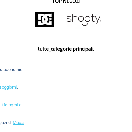
TOP NEGOZI
tutte_categorie principali.
ú economici.
soggiorni
.
ti fotografici
.
egozi di
Moda
.