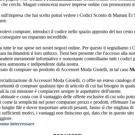
llo che cerchi. Magari conoscerai nuove imprese online con promozioni i
sull'impresa che hai scelto potrai vedere i Codici Sconto di Maman Et So
rre.
 volevi comprare, introduci il codice nello spazio apposito del tuo cesto
conseguire un risparmio incredibile.
 su tutte le tue spese nei nostri negozi online. Per questo ti segnaliam
iara facilitandoti il loro utilizzo. Tieni ben presente che l'accesso alla
rattere meramente informativo e nonostante controlliamo tutti i codici 
iera autonoma e indipendente dalla nostra.
nsato di comprare un prodotto di Accessori Moda Gioielli, in tal caso
Ma
alizzazione di Accessori Moda Gioielli, ci offre un esteso catalogo di 
ortunità di comprare qualsiasi tipo di articolo di cui hai bisogno in qu
i la cui missione è compiacere sempre le aspettative dell'utente.
abituale e conta con il vantaggio delle offerte esclusive di cui solo potr
i come la semplicità nel poter comparare prezzi e prodotti, effettuare l'a
lunghe file e dover trasportare articoli pesanti, fanno sì che migliaia di
i sufficienti motivi, i vantaggi non finiscono qui, dato che in questo s
ggiore.
ssono interressare