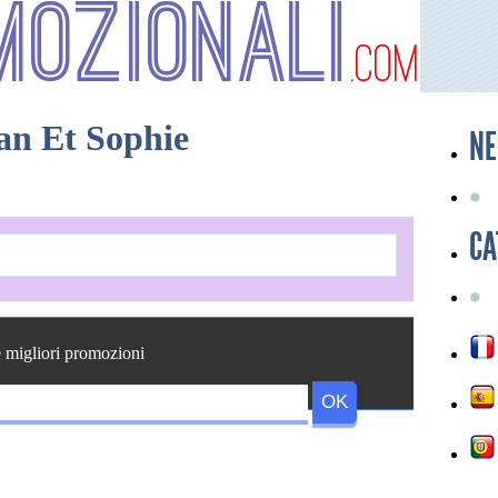
mozionali
.com
n Et Sophie
NE
CA
e migliori promozioni