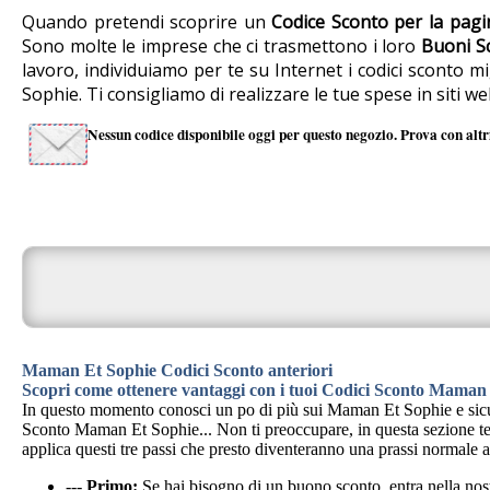
Quando pretendi scoprire un
Codice Sconto per la pag
Sono molte le imprese che ci trasmettono i loro
Buoni S
lavoro, individuiamo per te su Internet i codici sconto 
Sophie. Ti consigliamo di realizzare le tue spese in siti
Nessun codice disponibile oggi per questo negozio. Prova con altri
Maman Et Sophie Codici Sconto anteriori
Scopri come ottenere vantaggi con i tuoi Codici Sconto Maman
In questo momento conosci un po di più sui Maman Et Sophie e sicuram
Sconto Maman Et Sophie... Non ti preoccupare, in questa sezione te
applica questi tre passi che presto diventeranno una prassi normale al
---
Primo:
Se hai bisogno di un buono sconto, entra nella no