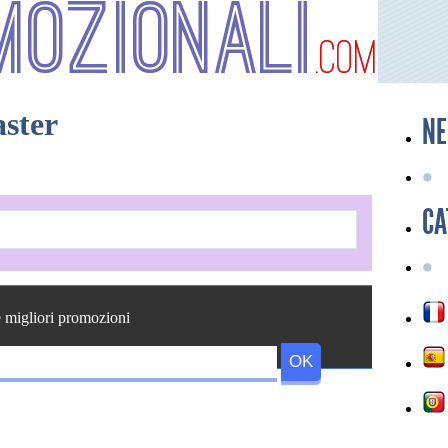
mozionali
.com
ster
NE
CA
e migliori promozioni