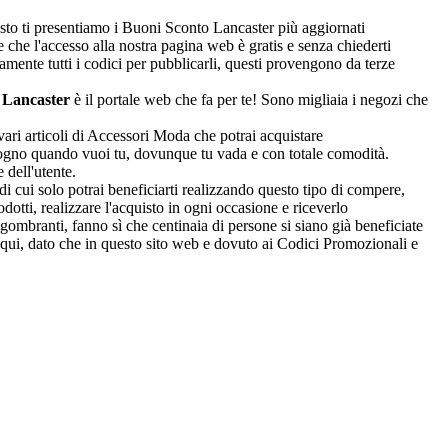
esto ti presentiamo i Buoni Sconto Lancaster più aggiornati
te che l'accesso alla nostra pagina web è gratis e senza chiederti
ente tutti i codici per pubblicarli, questi provengono da terze
o
Lancaster
è il portale web che fa per te! Sono migliaia i negozi che
ari articoli di Accessori Moda che potrai acquistare
bisogno quando vuoi tu, dovunque tu vada e con totale comodità.
 dell'utente.
di cui solo potrai beneficiarti realizzando questo tipo di compere,
otti, realizzare l'acquisto in ogni occasione e riceverlo
ngombranti, fanno sì che centinaia di persone si siano già beneficiate
o qui, dato che in questo sito web e dovuto ai Codici Promozionali e