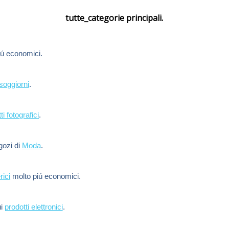
tutte_categorie principali.
ú economici.
soggiorni
.
ti fotografici
.
egozi di
Moda
.
rici
molto piú economici.
ui
prodotti elettronici
.