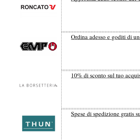
Ordina adesso e goditi di un
10% di sconto sul tuo acquis
Spese di spedizione gratis s