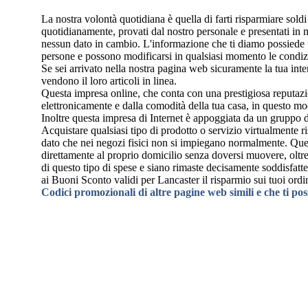
La nostra volontà quotidiana è quella di farti risparmiare sol
quotidianamente, provati dal nostro personale e presentati in ma
nessun dato in cambio. L'informazione che ti diamo possiede u
persone e possono modificarsi in qualsiasi momento le condizi
Se sei arrivato nella nostra pagina web sicuramente la tua int
vendono il loro articoli in linea.
Questa impresa online, che conta con una prestigiosa reputazi
elettronicamente e dalla comodità della tua casa, in questo mo
Inoltre questa impresa di Internet è appoggiata da un gruppo d
Acquistare qualsiasi tipo di prodotto o servizio virtualmente ri
dato che nei negozi fisici non si impiegano normalmente. Questa
direttamente al proprio domicilio senza doversi muovere, oltre 
di questo tipo di spese e siano rimaste decisamente soddisfatt
ai Buoni Sconto validi per Lancaster il risparmio sui tuoi ordi
Codici promozionali di altre pagine web simili e che ti po