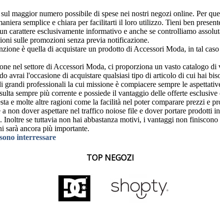
di sul maggior numero possibile di spese nei nostri negozi online. Per qu
niera semplice e chiara per facilitarti il loro utilizzo. Tieni ben presen
n carattere esclusivamente informativo e anche se controlliamo assolutam
oni sulle promozioni senza previa notificazione.
enzione è quella di acquistare un prodotto di Accessori Moda, in tal cas
one nel settore di Accessori Moda, ci proporziona un vasto catalogo di v
do avrai l'occasione di acquistare qualsiasi tipo di articolo di cui hai 
i grandi professionali la cui missione è compiacere sempre le aspettative
sulta sempre più corrente e possiede il vantaggio delle offerte esclusive 
 e molte altre ragioni come la facilità nel poter comparare prezzi e prod
a non dover aspettare nel traffico noiose file e dover portare prodotti i
e. Inoltre se tuttavia non hai abbastanza motivi, i vantaggi non finiscon
ni sarà ancora più importante.
ssono interressare
TOP NEGOZI