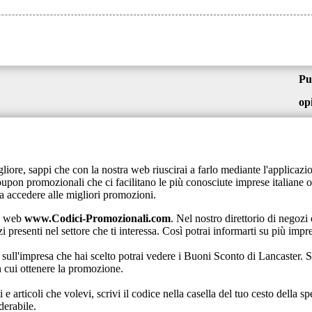
Pu
op
gliore, sappi che con la nostra web riuscirai a farlo mediante l'applica
pon promozionali che ci facilitano le più conosciute imprese italiane on
sa accedere alle migliori promozioni.
na web
www.Codici-Promozionali.com
. Nel nostro direttorio di negozi
i presenti nel settore che ti interessa. Così potrai informarti su più impr
sull'impresa che hai scelto potrai vedere i Buoni Sconto di Lancaster. Sc
 cui ottenere la promozione.
e articoli che volevi, scrivi il codice nella casella del tuo cesto della s
derabile.