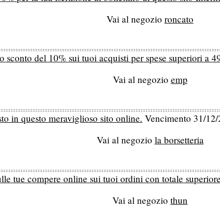
Vai al negozio
roncato
o sconto del 10% sui tuoi acquisti per spese superiori a 4
Vai al negozio
emp
to in questo meraviglioso sito online.
Vencimento 31/12/
Vai al negozio
la borsetteria
ulle tue compere online sui tuoi ordini con totale superior
Vai al negozio
thun