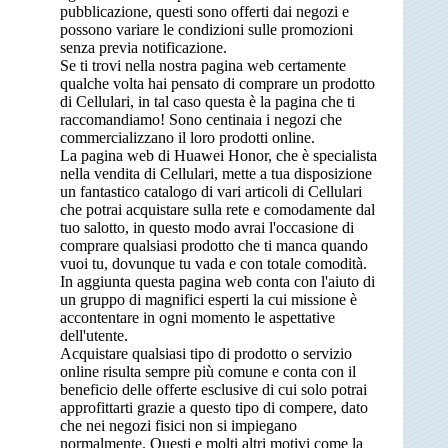
pubblicazione, questi sono offerti dai negozi e
possono variare le condizioni sulle promozioni
senza previa notificazione.
Se ti trovi nella nostra pagina web certamente
qualche volta hai pensato di comprare un prodotto
di Cellulari, in tal caso questa è la pagina che ti
raccomandiamo! Sono centinaia i negozi che
commercializzano il loro prodotti online.
La pagina web di Huawei Honor, che è specialista
nella vendita di Cellulari, mette a tua disposizione
un fantastico catalogo di vari articoli di Cellulari
che potrai acquistare sulla rete e comodamente dal
tuo salotto, in questo modo avrai l'occasione di
comprare qualsiasi prodotto che ti manca quando
vuoi tu, dovunque tu vada e con totale comodità.
In aggiunta questa pagina web conta con l'aiuto di
un gruppo di magnifici esperti la cui missione è
accontentare in ogni momento le aspettative
dell'utente.
Acquistare qualsiasi tipo di prodotto o servizio
online risulta sempre più comune e conta con il
beneficio delle offerte esclusive di cui solo potrai
approfittarti grazie a questo tipo di compere, dato
che nei negozi fisici non si impiegano
normalmente. Questi e molti altri motivi come la