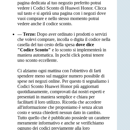
pagina dedicata al tuo negozio preferito potrai
vedere i Codici Sconto di Huawei Honor. Clicca
sul tasto e si aprirà una pagina con i negozi dove
vuoi comprare e nello stesso momento potrai
vedere anche il codice sconto.
---
Terzo:
Dopo aver ordinato i prodotti o servizi
che volevi comprare, incolla o digita il codice nella
casella del tuo cesto della spesa
dove dice
"Codice Sconto"
e lo sconto si implementerà in
maniera automatica. In pochi click potrai tenere
uno sconto eccellente.
Ci alziamo ogni mattina con l'obiettivo di farti
spendere meno sul maggior numero possibile di
spese nei negozi online. Per questo ti segnaliamo i
Codici Sconto Huawei Honor più aggiornati
quotidianamente, comprovati dai nostri esperti e
presentati in maniera semplice e chiara per
facilitarti il loro utilizzo. Ricorda che accedere
all'informazione che proponiamo è senza alcun
costo e senza chiederti nessun dato in cambio.
Tutto quello che è pubblicato possiede un carattere
meramente informativo e anche se verifichiamo
ognuno dei codici previamente alla loro