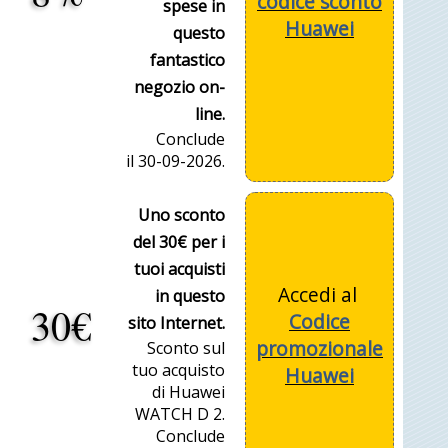
codice sconto
spese in
Huawei
questo
fantastico
negozio on-
line.
Conclude
il 30-09-2026.
Uno sconto
del 30€ per i
tuoi acquisti
Accedi al
in questo
30€
Codice
sito Internet.
promozionale
Sconto sul
tuo acquisto
Huawei
di Huawei
WATCH D 2.
Conclude