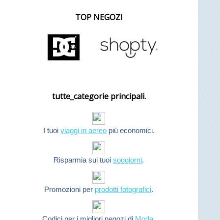
TOP NEGOZI
tutte_categorie principali.
I tuoi
viaggi in aereo
piú economici.
Risparmia sui tuoi
soggiorni
.
Promozioni per
prodotti fotografici
.
Codici per i migliori negozi di
Moda
.