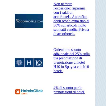
Non perdere
l'occasione: risparmia
con i saldi di
accorhotels. Approfitta
degli sconti extra fino al
30% sui articoli molto
scontatti vendita Privata
di accorhotels.
Ottieni uno sconto
adizionale del 25% sulla
tua prenotazione di
prenotazione di hotel
H10 in Spagna con h10
hotels.
4% di sconto per le
prenotazioni di hotel.