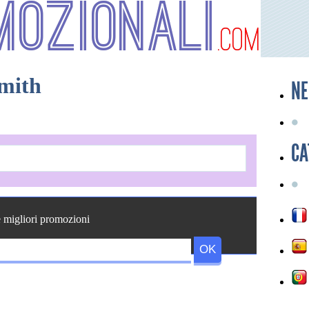
mozionali
.com
smith
NE
CA
e migliori promozioni