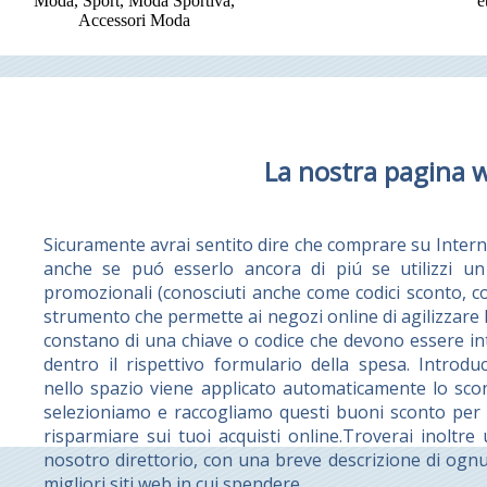
Moda, Sport, Moda Sportiva,
e
Accessori Moda
La nostra pagina 
Sicuramente avrai sentito dire che comprare su Intern
anche se puó esserlo ancora di piú se utilizzi un 
promozionali (conosciuti anche come codici sconto, 
strumento che permette ai negozi online di agilizzare l
constano di una chiave o codice che devono essere int
dentro il rispettivo formulario della spesa. Intro
nello spazio viene applicato automaticamente lo sco
selezioniamo e raccogliamo questi buoni sconto per re
risparmiare sui tuoi acquisti online.Troverai inoltre
nosotro direttorio, con una breve descrizione di ognu
migliori siti web in cui spendere.