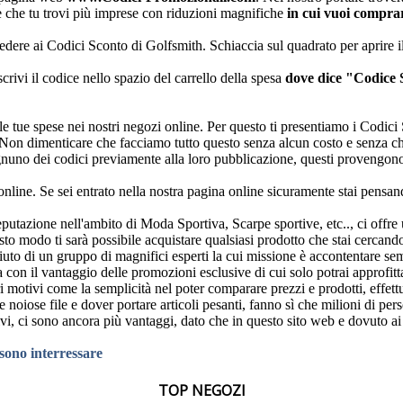
ile che tu trovi più imprese con riduzioni magnifiche
in cui vuoi compr
edere ai Codici Sconto di Golfsmith. Schiaccia sul quadrato per aprire 
crivi il codice nello spazio del carrello della spesa
dove dice "Codice
tte le tue spese nei nostri negozi online. Per questo ti presentiamo i Codi
zzo. Non dimenticare che facciamo tutto questo senza alcun costo e senza 
nuno dei codici previamente alla loro pubblicazione, questi provengono
nline. Se sei entrato nella nostra pagina online sicuramente stai pensand
putazione nell'ambito di Moda Sportiva, Scarpe sportive, etc.., ci offre 
uesto modo ti sarà possibile acquistare qualsiasi prodotto che stai cerca
uto di un gruppo di magnifici esperti la cui missione è accontentare semp
 con il vantaggio delle promozioni esclusive di cui solo potrai approfit
i motivi come la semplicità nel poter comparare prezzi e prodotti, effett
e noiose file e dover portare articoli pesanti, fanno sì che milioni di per
ivi, ci sono ancora più vantaggi, dato che in questo sito web e dovuto a
ssono interressare
TOP NEGOZI