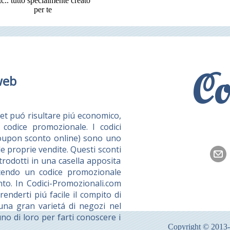
tc.. tutto specialmente creato
per te
Co
web
et puó risultare piú economico,
codice promozionale. I codici
coupon sconto online) sono uno
e proprie vendite. Questi sconti
rodotti in una casella apposita
ducendo un codice promozionale
nto. In Codici-Promozionali.com
nderti piú facile il compito di
 una gran varietá di negozi nel
no di loro per farti conoscere i
Copyright © 2013