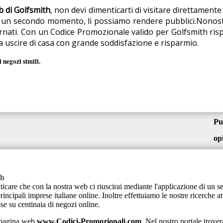
b di Golfsmith
, non devi dimenticarti di visitare direttament
n un secondo momento, li possiamo rendere pubblici.Nonosta
ornati. Con un Codice Promozionale valido per Golfsmith risp
a uscire di casa con grande soddisfazione e risparmio.
 negozi simili.
Pu
op
th
ticare che con la nostra web ci riuscirai mediante l'applicazione di un
ncipali imprese italiane online. Inoltre effettuiamo le nostre ricerche a
se su centinaia di negozi online.
a pagina web
www.Codici-Promozionali.com
. Nel nostro portale trove