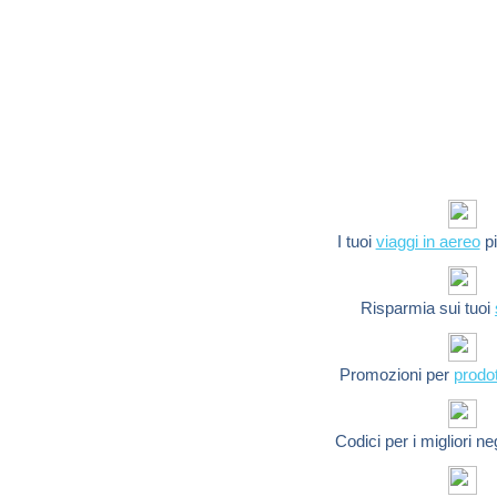
I tuoi
viaggi in aereo
pi
Risparmia sui tuoi
Promozioni per
prodot
Codici per i migliori n