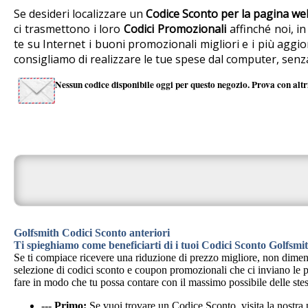
Se desideri localizzare un
Codice Sconto per la pagina we
ci trasmettono i loro
Codici Promozionali
affinché noi, i
te su Internet i buoni promozionali migliori e i più aggi
consigliamo di realizzare le tue spese dal computer, senz
Nessun codice disponibile oggi per questo negozio. Prova con altri
Golfsmith Codici Sconto anteriori
Ti spieghiamo come beneficiarti di i tuoi Codici Sconto Golfsmi
Se ti compiace ricevere una riduzione di prezzo migliore, non dimen
selezione di codici sconto e coupon promozionali che ci inviano le pri
fare in modo che tu possa contare con il massimo possibile delle stes
---
Primo:
Se vuoi trovare un Codice Sconto, visita la nostr