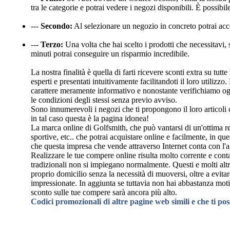
tra le categorie e potrai vedere i negozi disponibili. È possib
---
Secondo:
Al selezionare un negozio in concreto potrai acc
---
Terzo:
Una volta che hai scelto i prodotti che necessitavi, s
minuti potrai conseguire un risparmio incredibile.
La nostra finalità è quella di farti ricevere sconti extra su tu
esperti e presentati intuitivamente facilitandoti il loro utili
carattere meramente informativo e nonostante verifichiamo og
le condizioni degli stessi senza previo avviso.
Sono innumerevoli i negozi che ti propongono il loro articoli o
in tal caso questa è la pagina idonea!
La marca online di Golfsmith, che può vantarsi di un'ottima re
sportive, etc.. che potrai acquistare online e facilmente, in q
che questa impresa che vende attraverso Internet conta con l'ai
Realizzare le tue compere online risulta molto corrente e conta
tradizionali non si impiegano normalmente. Questi e molti altr
proprio domicilio senza la necessità di muoversi, oltre a evitar
impressionate. In aggiunta se tuttavia non hai abbastanza mot
sconto sulle tue compere sarà ancora più alto.
Codici promozionali di altre pagine web simili e che ti po