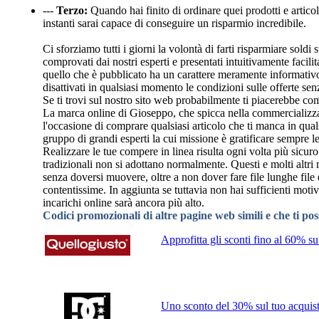
---
Terzo:
Quando hai finito di ordinare quei prodotti e articoli
instanti sarai capace di conseguire un risparmio incredibile.
Ci sforziamo tutti i giorni la volontà di farti risparmiare so
comprovati dai nostri esperti e presentati intuitivamente facili
quello che è pubblicato ha un carattere meramente informativo 
disattivati in qualsiasi momento le condizioni sulle offerte sen
Se ti trovi sul nostro sito web probabilmente ti piacerebbe com
La marca online di Gioseppo, che spicca nella commercializzazi
l'occasione di comprare qualsiasi articolo che ti manca in qua
gruppo di grandi esperti la cui missione è gratificare sempre le 
Realizzare le tue compere in linea risulta ogni volta più sicuro
tradizionali non si adottano normalmente. Questi e molti altri 
senza doversi muovere, oltre a non dover fare file lunghe file 
contentissime. In aggiunta se tuttavia non hai sufficienti mot
incarichi online sarà ancora più alto.
Codici promozionali di altre pagine web simili e che ti po
Approfitta gli sconti fino al 60% s
Uno sconto del 30% sul tuo acquist