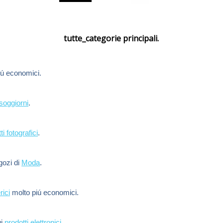
tutte_categorie principali.
ú economici.
soggiorni
.
ti fotografici
.
egozi di
Moda
.
rici
molto piú economici.
ui
prodotti elettronici
.