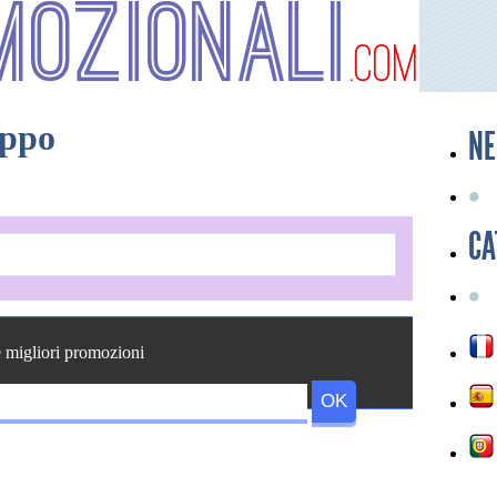
mozionali
.com
eppo
NE
CA
e migliori promozioni