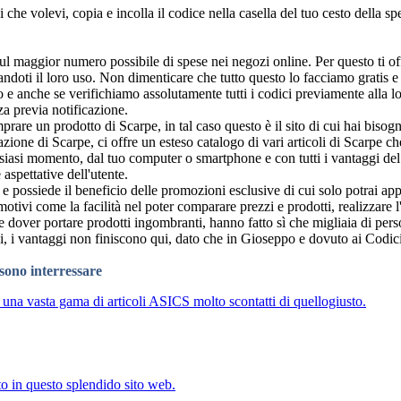
 che volevi, copia e incolla il codice nella casella del tuo cesto della s
ldi sul maggior numero possibile di spese nei negozi online. Per questo t
tandoti il loro uso. Non dimenticare che tutto questo lo facciamo gratis e 
e anche se verifichiamo assolutamente tutti i codici previamente alla lo
za previa notificazione.
prare un prodotto di Scarpe, in tal caso questo è il sito di cui hai biso
one di Scarpe, ci offre un esteso catalogo di vari articoli di Scarpe ch
lsiasi momento, dal tuo computer o smartphone e con tutti i vantaggi de
aspettative dell'utente.
 e possiede il beneficio delle promozioni esclusive di cui solo potrai app
motivi come la facilità nel poter comparare prezzi e prodotti, realizzare
e dover portare prodotti ingombranti, hanno fatto sì che migliaia di perso
ivi, i vantaggi non finiscono qui, dato che in Gioseppo e dovuto ai Codic
ssono interressare
u una vasta gama di articoli ASICS molto scontatti di quellogiusto.
o in questo splendido sito web.