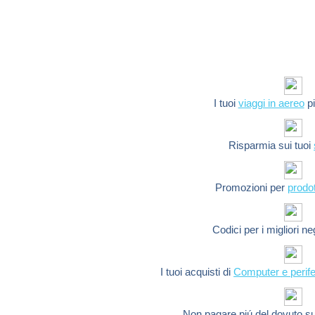
I tuoi
viaggi in aereo
pi
Risparmia sui tuoi
Promozioni per
prodot
Codici per i migliori n
I tuoi acquisti di
Computer e perife
Non pagare piú del dovuto s