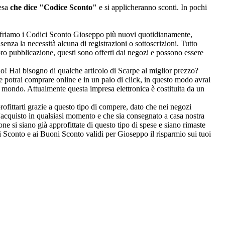
pesa
che dice "Codice Sconto"
e si applicheranno sconti. In pochi
i offriamo i Codici Sconto Gioseppo più nuovi quotidianamente,
senza la necessità alcuna di registrazioni o sottoscrizioni. Tutto
ro pubblicazione, questi sono offerti dai negozi e possono essere
gno! Hai bisogno di qualche articolo di Scarpe al miglior prezzo?
e potrai comprare online e in un paio di click, in questo modo avrai
l mondo. Attualmente questa impresa elettronica è costituita da un
rofittarti grazie a questo tipo di compere, dato che nei negozi
 l'acquisto in qualsiasi momento e che sia consegnato a casa nostra
ne si siano già approfittate di questo tipo di spese e siano rimaste
i Sconto e ai Buoni Sconto validi per Gioseppo il risparmio sui tuoi