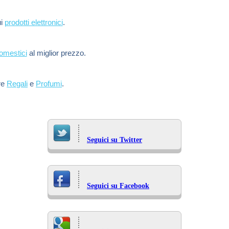
ui
prodotti elettronici
.
domestici
al miglior prezzo.
re
Regali
e
Profumi
.
Seguici su Twitter
Seguici su Facebook