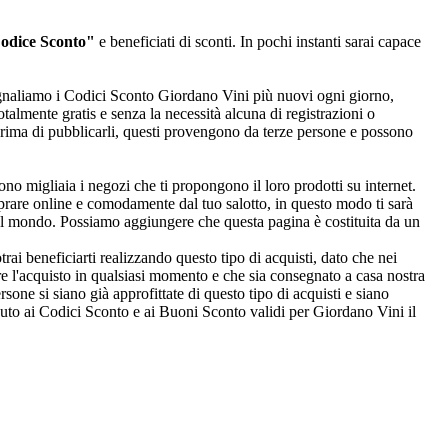
Codice Sconto"
e beneficiati di sconti. In pochi instanti sarai capace
segnaliamo i Codici Sconto Giordano Vini più nuovi ogni giorno,
talmente gratis e senza la necessità alcuna di registrazioni o
prima di pubblicarli, questi provengono da terze persone e possono
no migliaia i negozi che ti propongono il loro prodotti su internet.
mprare online e comodamente dal tuo salotto, in questo modo ti sarà
 del mondo. Possiamo aggiungere che questa pagina è costituita da un
ai beneficiarti realizzando questo tipo di acquisti, dato che nei
are l'acquisto in qualsiasi momento e che sia consegnato a casa nostra
sone si siano già approfittate di questo tipo di acquisti e siano
vuto ai Codici Sconto e ai Buoni Sconto validi per Giordano Vini il