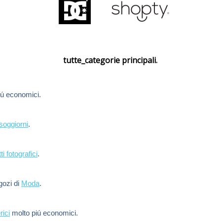
tutte_categorie principali.
ú economici.
soggiorni
.
ti fotografici
.
egozi di
Moda
.
rici
molto piú economici.