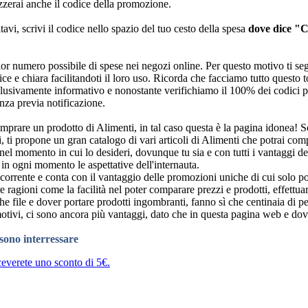
zzerai anche il codice della promozione.
avi, scrivi il codice nello spazio del tuo cesto della spesa
dove dice "
ggior numero possibile di spese nei negozi online. Per questo motivo ti 
e e chiara facilitandoti il loro uso. Ricorda che facciamo tutto questo to
sclusivamente informativo e nonostante verifichiamo il 100% dei codici 
nza previa notificazione.
mprare un prodotto di Alimenti, in tal caso questa è la pagina idonea! So
i, ti propone un gran catalogo di vari articoli di Alimenti che potrai co
o nel momento in cui lo desideri, dovunque tu sia e con tutti i vantaggi
in ogni momento le aspettative dell'internauta.
orrente e conta con il vantaggio delle promozioni uniche di cui solo potr
 ragioni come la facilità nel poter comparare prezzi e prodotti, effettu
he file e dover portare prodotti ingombranti, fanno sì che centinaia di per
 motivi, ci sono ancora più vantaggi, dato che in questa pagina web e do
ssono interressare
riceverete uno sconto di 5€.