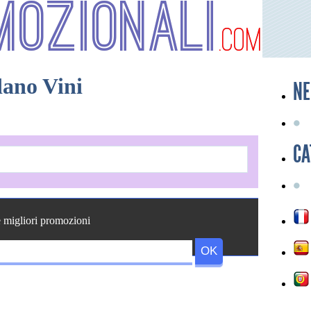
mozionali
.com
dano Vini
NE
CA
e migliori promozioni