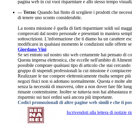
pagina web in cui vuoi risparmiare e allo stesso tempo visuali
---
Terzo:
Quando hai finito di scegliere i prodotti che necessit
di tenere uno sconto considerabile.
La nostra missione è quella di farti risparmiare soldi sul ma
comprovati dal nostro personale e presentati in maniera semplic
sottoscrizioni. L'informazione che ti diamo ha un carattere e
modificarsi in qualsiasi momento le condizioni sulle offerte se
Giordano Vini
Se sei entrato sul nostro sito web certamente hai pensato di co
Questa impresa elettronica, che eccelle nell'ambito di Aliment
possibile comprare qualsiasi tipo di articolo che stai cercand
gruppo di stupendi professionali la cui missione è compiacere 
Realizzare le tue compere elettronicamente risulta sempre più c
negozi fisici non si adottano normalmente. Questa e molte altre
senza la necessità di muoversi, oltre a non dover fare file lung
rimaste contentissime. Inoltre se tuttavia non hai abbastanza
risparmio sui tuoi ordini sarà ancora più importante.
Codici promozionali di altre pagine web simili e che ti po
Iscrivendoti alla lettera di notizie 