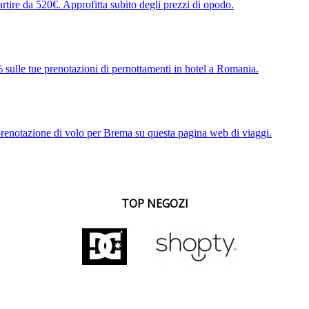
rtire da 520€. Approfitta subito degli prezzi di opodo.
 sulle tue prenotazioni di pernottamenti in hotel a Romania.
 prenotazione di volo per Brema su questa pagina web di viaggi.
TOP NEGOZI