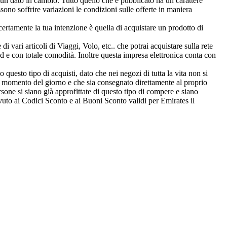
sun dato in cambio. Tutto quello che è pubblicato ha un carattere
no soffrire variazioni le condizioni sulle offerte in maniera
certamente la tua intenzione è quella di acquistare un prodotto di
i vari articoli di Viaggi, Volo, etc.. che potrai acquistare sulla rete
ad e con totale comodità. Inoltre questa impresa elettronica conta con
uesto tipo di acquisti, dato che nei negozi di tutta la vita non si
ni momento del giorno e che sia consegnato direttamente al proprio
rsone si siano già approfittate di questo tipo di compere e siano
vuto ai Codici Sconto e ai Buoni Sconto validi per Emirates il