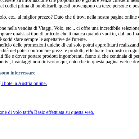
e accedere all'informazione che proponiamo è gratis e senza chiederti nes
 codici prima di pubblicarli, questi provengono da terze persone e posso
lo, etc.. al miglior prezzo? Dato che ti trovi nella nostra pagina online 
 nella vendita di Viaggi, Volo, etc.., ci offre una incredibile selezione d
mprare qualsiasi tipo di articolo che ti manca quando vuoi tu, dal tuo Ip
è soddisfare sempre le aspettative dell'utente.
io delle promozioni uniche di cui solo potrai approfittarti realizzando q
ità nel poter confrontare prezzi e prodotti, effettuare l'acquisto in og
ti file e dover portare prodotti ingombranti, fanno sì che centinaia di pe
motivi, i vantaggi non finiscono qui, dato che in questa pagina web e do
ssono interressare
i hotel a Austria online.
one di volo tarifa Basic effettuata su questa web.