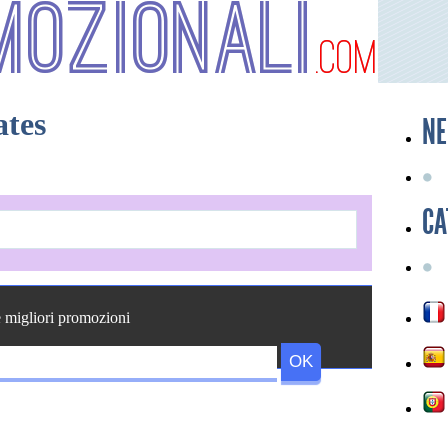
mozionali
.com
ates
NE
CA
e migliori promozioni