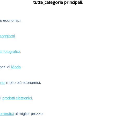
tutte_categorie principali.
ú economici.
soggiorni
.
ti fotografici
.
egozi di
Moda
.
rici
molto piú economici.
ui
prodotti elettronici
.
domestici
al miglior prezzo.