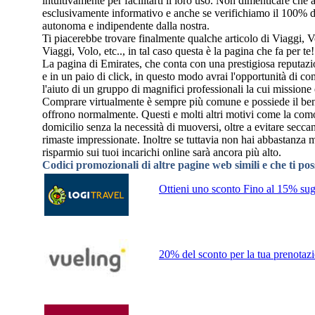
intuitivamente per facilitarti il loro uso. Non dimenticare ch
esclusivamente informativo e anche se verifichiamo il 100% dei
autonoma e indipendente dalla nostra.
Ti piacerebbe trovare finalmente qualche articolo di Viaggi, Vo
Viaggi, Volo, etc.., in tal caso questa è la pagina che fa per te!
La pagina di Emirates, che conta con una prestigiosa reputazione
e in un paio di click, in questo modo avrai l'opportunità di co
l'aiuto di un gruppo di magnifici professionali la cui missione 
Comprare virtualmente è sempre più comune e possiede il benefic
offrono normalmente. Questi e molti altri motivi come la comod
domicilio senza la necessità di muoversi, oltre a evitare seccan
rimaste impressionate. Inoltre se tuttavia non hai abbastanza 
risparmio sui tuoi incarichi online sarà ancora più alto.
Codici promozionali di altre pagine web simili e che ti po
Ottieni uno sconto Fino al 15% sugl
20% del sconto per la tua prenotazi