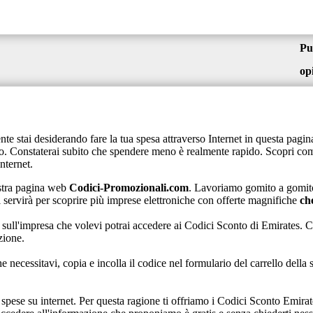
Pu
op
e stai desiderando fare la tua spesa attraverso Internet in questa pagi
. Constaterai subito che spendere meno è realmente rapido. Scopri come 
nternet.
ostra pagina web
Codici-Promozionali.com
. Lavoriamo gomito a gomito
Ti servirà per scoprire più imprese elettroniche con offerte magnifiche
ch
sull'impresa che volevi potrai accedere ai Codici Sconto di Emirates. Cli
zione.
he necessitavi, copia e incolla il codice nel formulario del carrello della
 spese su internet. Per questa ragione ti offriamo i Codici Sconto Emirate