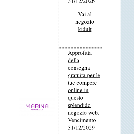
31/12/2026
Vai al
negozio
kidult
Approfitta
della
consegna
gratuita per le
tue compere
online in
questo
splendido
negozio web.
Vencimento
31/12/2029