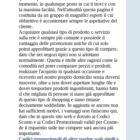
momento, in qualunque posto in cui ti trovi e con
la massima facilità. Nell'attualità questa pagina è
costituita da un gruppo di magnifici esperti il cui
obbiettivo è accontentare sempre le aspettative del
cliente.
Acquistare qualsiasi tipo di prodotto o servizio
sulla rete è sempre più comune e possiede il
vantaggio delle promozioni uniche di cui solo
potrai approfittarti grazie a questo tipo di compere,
dato che nei negozi tipici non si adottano
normalmente. Questa e molte altre ragioni come la
comodità nel poter comparare prezzi e prodotti,
realizzare l'acquisto in qualsiasi occasione e
riceverlo nel nostro proprio domicilio senza doversi
muovere, oltre a non dover aspettare lunghe file e
dover trasportare prodotti ingombranti, hanno fatto
sì che migliaia di persone si siano già approfittate
di questo tipo di shopping e siano rimaste
decisamente soddisfatte. In aggiunta se ancora non
hai sufficienti motivi, i vantaggi non finiscono qui,
dato che in questo sito web e dovuto ai Codici
Sconto e ai Codici Promozionali validi per Cosme-
de il risparmio sulle tue compere sarà ancora più
importante.
Codici promozionali di altre pagine web simili e