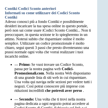
Contiki Codici Sconto anteriori
Informati su come utilizzare dei Codici Sconto
Contiki
Adesso conosci più a fondo Contiki e possibilmente
desideri incaricare la tua spesa online in questo portale,
però non sai come usare iCodici Sconto Contiki... Non ti
preoccupare, in questa sezione te lo spiegheremo in un
attimo. Noterai subito che risparmiare online è molto
semplice. Utilizzare un codice promozionale è molto
chiaro, segui questi 3 passi che presto diventeranno una
prassi normale ogni volta che vorrai realizzare i tuoi
incarichi online.
---
Primo:
Se vuoi trovare un Codice Sconto,
passa per la nostra pagina web
Codici-
Promozionali.com
. Nella nostra Web disponiamo
di una grande lista di siti web in cui risparmiare.
Una volta qui naviga nelle sezioni per vedere tutti i
negozi. Così potrai conoscere più imprese con
riduzioni incredibili
che potresti aver perso
.
---
Secondo:
Una volta che ti trovi nella nostra
pagina dedicata a ogni negozio potrai accedere ai
Codici Sconto di Contiki. Schiaccia sul link e si