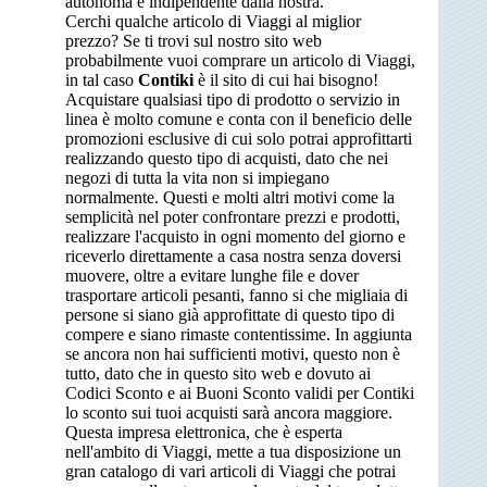
autonoma e indipendente dalla nostra.
Cerchi qualche articolo di Viaggi al miglior
prezzo? Se ti trovi sul nostro sito web
probabilmente vuoi comprare un articolo di Viaggi,
in tal caso
Contiki
è il sito di cui hai bisogno!
Acquistare qualsiasi tipo di prodotto o servizio in
linea è molto comune e conta con il beneficio delle
promozioni esclusive di cui solo potrai approfittarti
realizzando questo tipo di acquisti, dato che nei
negozi di tutta la vita non si impiegano
normalmente. Questi e molti altri motivi come la
semplicità nel poter confrontare prezzi e prodotti,
realizzare l'acquisto in ogni momento del giorno e
riceverlo direttamente a casa nostra senza doversi
muovere, oltre a evitare lunghe file e dover
trasportare articoli pesanti, fanno si che migliaia di
persone si siano già approfittate di questo tipo di
compere e siano rimaste contentissime. In aggiunta
se ancora non hai sufficienti motivi, questo non è
tutto, dato che in questo sito web e dovuto ai
Codici Sconto e ai Buoni Sconto validi per Contiki
lo sconto sui tuoi acquisti sarà ancora maggiore.
Questa impresa elettronica, che è esperta
nell'ambito di Viaggi, mette a tua disposizione un
gran catalogo di vari articoli di Viaggi che potrai