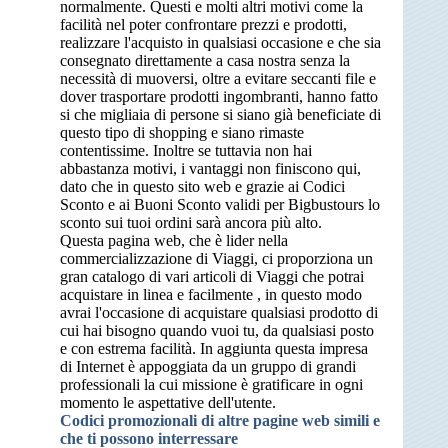
normalmente. Questi e molti altri motivi come la
facilità nel poter confrontare prezzi e prodotti,
realizzare l'acquisto in qualsiasi occasione e che sia
consegnato direttamente a casa nostra senza la
necessità di muoversi, oltre a evitare seccanti file e
dover trasportare prodotti ingombranti, hanno fatto
si che migliaia di persone si siano già beneficiate di
questo tipo di shopping e siano rimaste
contentissime. Inoltre se tuttavia non hai
abbastanza motivi, i vantaggi non finiscono qui,
dato che in questo sito web e grazie ai Codici
Sconto e ai Buoni Sconto validi per Bigbustours lo
sconto sui tuoi ordini sarà ancora più alto.
Questa pagina web, che è lider nella
commercializzazione di Viaggi, ci proporziona un
gran catalogo di vari articoli di Viaggi che potrai
acquistare in linea e facilmente , in questo modo
avrai l'occasione di acquistare qualsiasi prodotto di
cui hai bisogno quando vuoi tu, da qualsiasi posto
e con estrema facilità. In aggiunta questa impresa
di Internet è appoggiata da un gruppo di grandi
professionali la cui missione è gratificare in ogni
momento le aspettative dell'utente.
Codici promozionali di altre pagine web simili e
che ti possono interressare