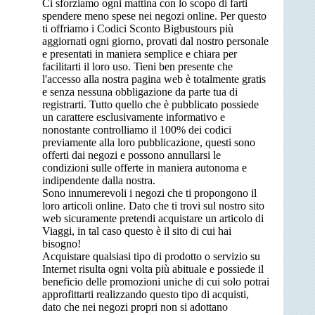
Ci sforziamo ogni mattina con lo scopo di farti
spendere meno spese nei negozi online. Per questo
ti offriamo i Codici Sconto Bigbustours più
aggiornati ogni giorno, provati dal nostro personale
e presentati in maniera semplice e chiara per
facilitarti il loro uso. Tieni ben presente che
l'accesso alla nostra pagina web è totalmente gratis
e senza nessuna obbligazione da parte tua di
registrarti. Tutto quello che è pubblicato possiede
un carattere esclusivamente informativo e
nonostante controlliamo il 100% dei codici
previamente alla loro pubblicazione, questi sono
offerti dai negozi e possono annullarsi le
condizioni sulle offerte in maniera autonoma e
indipendente dalla nostra.
Sono innumerevoli i negozi che ti propongono il
loro articoli online. Dato che ti trovi sul nostro sito
web sicuramente pretendi acquistare un articolo di
Viaggi, in tal caso questo è il sito di cui hai
bisogno!
Acquistare qualsiasi tipo di prodotto o servizio su
Internet risulta ogni volta più abituale e possiede il
beneficio delle promozioni uniche di cui solo potrai
approfittarti realizzando questo tipo di acquisti,
dato che nei negozi propri non si adottano