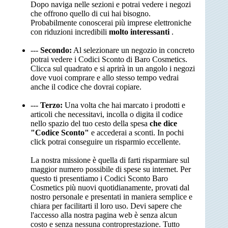
Dopo naviga nelle sezioni e potrai vedere i negozi
che offrono quello di cui hai bisogno.
Probabilmente conoscerai più imprese elettroniche
con riduzioni incredibili
molto interessanti
.
---
Secondo:
Al selezionare un negozio in concreto
potrai vedere i Codici Sconto di Baro Cosmetics.
Clicca sul quadrato e si aprirà in un angolo i negozi
dove vuoi comprare e allo stesso tempo vedrai
anche il codice che dovrai copiare.
---
Terzo:
Una volta che hai marcato i prodotti e
articoli che necessitavi, incolla o digita il codice
nello spazio del tuo cesto della spesa
che dice
"Codice Sconto"
e accederai a sconti. In pochi
click potrai conseguire un risparmio eccellente.
La nostra missione è quella di farti risparmiare sul
maggior numero possibile di spese su internet. Per
questo ti presentiamo i Codici Sconto Baro
Cosmetics più nuovi quotidianamente, provati dal
nostro personale e presentati in maniera semplice e
chiara per facilitarti il loro uso. Devi sapere che
l'accesso alla nostra pagina web è senza alcun
costo e senza nessuna controprestazione. Tutto