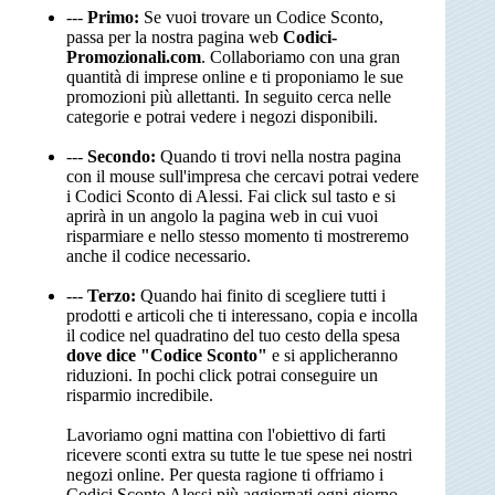
---
Primo:
Se vuoi trovare un Codice Sconto,
passa per la nostra pagina web
Codici-
Promozionali.com
. Collaboriamo con una gran
quantità di imprese online e ti proponiamo le sue
promozioni più allettanti. In seguito cerca nelle
categorie e potrai vedere i negozi disponibili.
---
Secondo:
Quando ti trovi nella nostra pagina
con il mouse sull'impresa che cercavi potrai vedere
i Codici Sconto di Alessi. Fai click sul tasto e si
aprirà in un angolo la pagina web in cui vuoi
risparmiare e nello stesso momento ti mostreremo
anche il codice necessario.
---
Terzo:
Quando hai finito di scegliere tutti i
prodotti e articoli che ti interessano, copia e incolla
il codice nel quadratino del tuo cesto della spesa
dove dice "Codice Sconto"
e si applicheranno
riduzioni. In pochi click potrai conseguire un
risparmio incredibile.
Lavoriamo ogni mattina con l'obiettivo di farti
ricevere sconti extra su tutte le tue spese nei nostri
negozi online. Per questa ragione ti offriamo i
Codici Sconto Alessi più aggiornati ogni giorno,