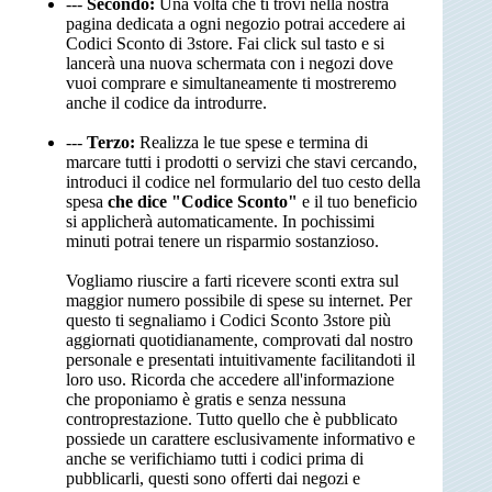
---
Secondo:
Una volta che ti trovi nella nostra
pagina dedicata a ogni negozio potrai accedere ai
Codici Sconto di 3store. Fai click sul tasto e si
lancerà una nuova schermata con i negozi dove
vuoi comprare e simultaneamente ti mostreremo
anche il codice da introdurre.
---
Terzo:
Realizza le tue spese e termina di
marcare tutti i prodotti o servizi che stavi cercando,
introduci il codice nel formulario del tuo cesto della
spesa
che dice "Codice Sconto"
e il tuo beneficio
si applicherà automaticamente. In pochissimi
minuti potrai tenere un risparmio sostanzioso.
Vogliamo riuscire a farti ricevere sconti extra sul
maggior numero possibile di spese su internet. Per
questo ti segnaliamo i Codici Sconto 3store più
aggiornati quotidianamente, comprovati dal nostro
personale e presentati intuitivamente facilitandoti il
loro uso. Ricorda che accedere all'informazione
che proponiamo è gratis e senza nessuna
controprestazione. Tutto quello che è pubblicato
possiede un carattere esclusivamente informativo e
anche se verifichiamo tutti i codici prima di
pubblicarli, questi sono offerti dai negozi e