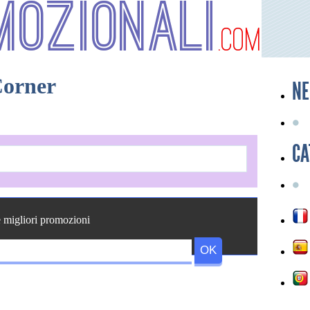
mozionali
.com
Corner
NE
CA
e migliori promozioni