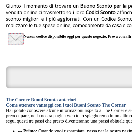
Giunto il momento di trovare un
Buono Sconto per la p
vendita online ci trasmettono i loro
Codici Sconto
affinch
sconto migliori e i più aggiornati. Con un Codice Scon
realizzare le tue spese online, comodamente da casa e c
Nessun codice disponibile oggi per questo negozio. Prova con altri
The Corner Buoni Sconto anteriori
Come ottenere vantaggi con i tuoi Buoni Sconto The Corner
Hai potuto conoscere alcune informazioni rispetto a The Corner e si
preoccupare, nella nostra pagina web te lo spiegheremo in un attimo
segui questi tre passi che presto diventeranno una prassi abituale qua
---
Primo:
Quando vuoi risparmiare, passa per la nostra pag