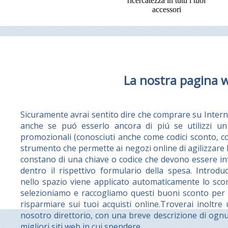
ricercatezza in tutti i tuoi
accessori
La nostra pagina 
Sicuramente avrai sentito dire che comprare su Intern
anche se puó esserlo ancora di piú se utilizzi un 
promozionali (conosciuti anche come codici sconto, 
strumento che permette ai negozi online di agilizzare l
constano di una chiave o codice che devono essere int
dentro il rispettivo formulario della spesa. Intro
nello spazio viene applicato automaticamente lo sco
selezioniamo e raccogliamo questi buoni sconto per re
risparmiare sui tuoi acquisti online.Troverai inoltre
nosotro direttorio, con una breve descrizione di ognu
migliori siti web in cui spendere.