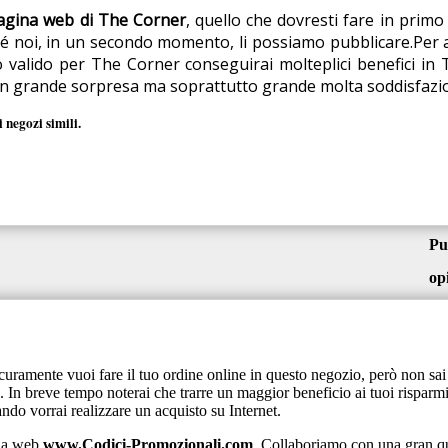
agina web di The Corner
, quello che dovresti fare in prim
é noi, in un secondo momento, li possiamo pubblicare.Per a
to valido per The Corner conseguirai molteplici benefici i
on grande sorpresa ma soprattutto grande molta soddisfazi
 negozi simili.
Pu
op
curamente vuoi fare il tuo ordine online in questo negozio, però non sa
. In breve tempo noterai che trarre un maggior beneficio ai tuoi rispa
ndo vorrai realizzare un acquisto su Internet.
ina web
www.Codici-Promozionali.com
. Collaboriamo con una gran qua