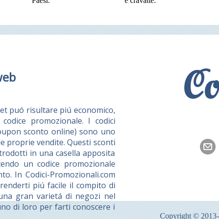
Paesi.
e cravatte.
Co
web
et puó risultare piú economico,
codice promozionale. I codici
coupon sconto online) sono uno
e proprie vendite. Questi sconti
rodotti in una casella apposita
ducendo un codice promozionale
nto. In Codici-Promozionali.com
nderti piú facile il compito di
 una gran varietá di negozi nel
no di loro per farti conoscere i
Copyright © 2013