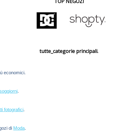
TOP NEGOZI
tutte_categorie principali.
ú economici.
soggiorni
.
ti fotografici
.
egozi di
Moda
.