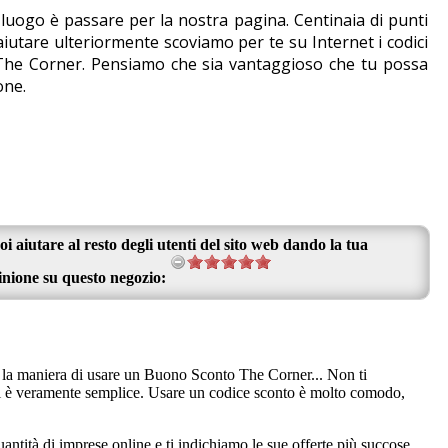
o luogo è passare per la nostra pagina. Centinaia di punti
iutare ulteriormente scoviamo per te su Internet i codici
n The Corner. Pensiamo che sia vantaggioso che tu possa
one.
oi aiutare al resto degli utenti del sito web dando la tua
inione su questo negozio:
i la maniera di usare un Buono Sconto The Corner... Non ti
rmi è veramente semplice. Usare un codice sconto è molto comodo,
ntità di imprese online e ti indichiamo le sue offerte più succose.