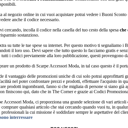
sponibili.
ta al negozio online in cui vuoi acquistare potrai vedere i Buoni Sconto 
vedere anche il codice necessario.
vi cercando, incolla il codice nella casella del tuo cesto della spesa
che
risparmio sostanzioso.
xtra su tutte le tue spese su internet. Per questo motivo ti segnaliamo
itandoti il loro uso. Devi sapere che tutto questo lo facciamo gratis e se
tutti i codici previamente alla loro pubblicazione, questi provengono da
rare un prodotto di Scarpe Accessori Moda, in tal caso questo è il port
 il vantaggio delle promozioni uniche di cui solo potrai approfittarti gr
ilità nel poter confrontare prezzi e prodotti, effettuare l'acquisto in q
icare prodotti ingombranti, fanno si che migliaia di persone si siano già 
non finiscono qui, dato che in The Corner e grazie ai Codici Promozional
pe Accessori Moda, ci proporziona una grande selezione di vari articoli 
comprare qualsiasi articolo che stai cercando quando vuoi tu, in qualunqu
 professionali la cui missione è soddisfare sempre le aspettative del clie
ssono interressare