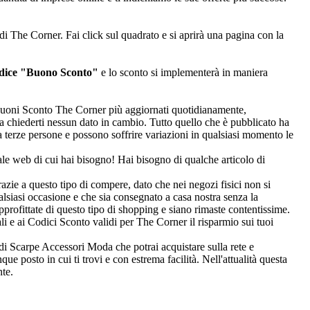
di The Corner. Fai click sul quadrato e si aprirà una pagina con la
 dice "Buono Sconto"
e lo sconto si implementerà in maniera
 i Buoni Sconto The Corner più aggiornati quotidianamente,
nza chiederti nessun dato in cambio. Tutto quello che è pubblicato ha
 terze persone e possono soffrire variazioni in qualsiasi momento le
ale web di cui hai bisogno! Hai bisogno di qualche articolo di
azie a questo tipo di compere, dato che nei negozi fisici non si
ualsiasi occasione e che sia consegnato a casa nostra senza la
approfittate di questo tipo di shopping e siano rimaste contentissime.
i e ai Codici Sconto validi per The Corner il risparmio sui tuoi
di Scarpe Accessori Moda che potrai acquistare sulla rete e
e posto in cui ti trovi e con estrema facilità. Nell'attualità questa
nte.