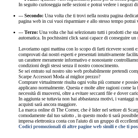
In seguito curioseggia nelle sezioni e potrai vedere i negozi di
---
Secondo:
Una volta che ti trovi nella nostra pagina dedica
pagina web in cui vuoi risparmiare e allo stesso tempo potrai 
---
Terzo:
Una volta che hai selezionato tutti i prodotti che sta
automatica. In pochissimi click sarai capace di conseguire un 
Lavoriamo ogni mattina con lo scopo di farti ricevere sconti e
comprovati dai nostri esperti e presentati intuitivamente facil
un carattere meramente informativo e nonostante controlliamo 
condizioni degli stessi senza il nostro conoscimento.
Se sei entrato sul nostro sito web probabilmente pretendi comp
Scarpe Accessori Moda al miglior prezzo?
Comprare virtualmente risulta ogni volta più comune e possiede
applicano normalmente. Questa e molte altre ragioni come la fac
necessità di muoversi, oltre a evitare seccanti file e dover car
In aggiunta se tuttavia non hai abbastanza motivi, i vantaggi 
acquisti sarà ancora maggiore.
La marca online di The Corner, che è lider nel settore di Scar
comodamente dal tuo salotto , in questo modo ti sarà possibile 
impresa elettronica conta con l'aiuto di un gruppo di eccellenti
Codici promozionali di altre pagine web simili e che ti po