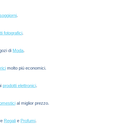
soggiorni
.
ti fotografici
.
egozi di
Moda
.
rici
molto piú economici.
ui
prodotti elettronici
.
domestici
al miglior prezzo.
re
Regali
e
Profumi
.