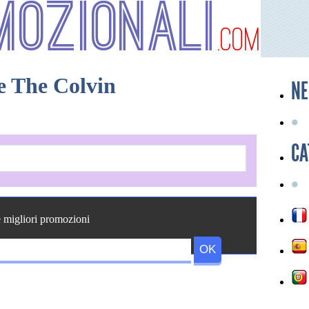
mozionali
.com
e The Colvin
NE
CA
e migliori promozioni