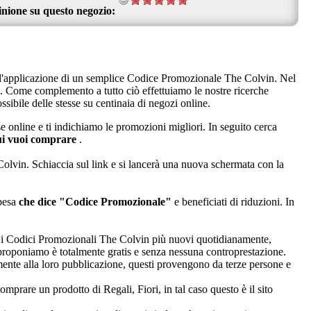
inione su questo negozio:
te l'applicazione di un semplice Codice Promozionale The Colvin. Nel
e. Come complemento a tutto ciò effettuiamo le nostre ricerche
sibile delle stesse su centinaia di negozi online.
e online e ti indichiamo le promozioni migliori. In seguito cerca
ui vuoi comprare
.
Colvin. Schiaccia sul link e si lancerà una nuova schermata con la
spesa
che dice "Codice Promozionale"
e beneficiati di riduzioni. In
iamo i Codici Promozionali The Colvin più nuovi quotidianamente,
he proponiamo è totalmente gratis e senza nessuna controprestazione.
mente alla loro pubblicazione, questi provengono da terze persone e
mprare un prodotto di Regali, Fiori, in tal caso questo è il sito