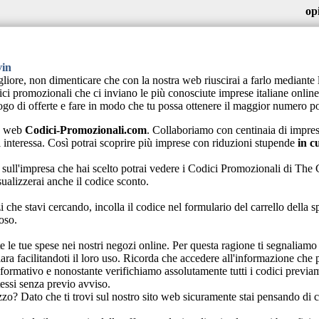
op
vin
igliore, non dimenticare che con la nostra web riuscirai a farlo median
ici promozionali che ci inviano le più conosciute imprese italiane onlin
ogo di offerte e fare in modo che tu possa ottenere il maggior numero pos
na web
Codici-Promozionali.com
. Collaboriamo con centinaia di impres
 ti interessa. Così potrai scoprire più imprese con riduzioni stupende
in c
sull'impresa che hai scelto potrai vedere i Codici Promozionali di The 
ualizzerai anche il codice sconto.
 che stavi cercando, incolla il codice nel formulario del carrello della 
oso.
tutte le tue spese nei nostri negozi online. Per questa ragione ti segnal
hiara facilitandoti il loro uso. Ricorda che accedere all'informazione c
formativo e nonostante verifichiamo assolutamente tutti i codici previa
essi senza previo avviso.
zzo? Dato che ti trovi sul nostro sito web sicuramente stai pensando di co