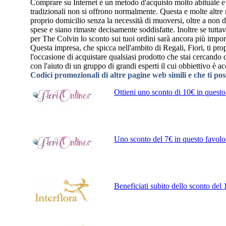
Comprare su Internet è un metodo d'acquisto molto abituale e po
tradizionali non si offrono normalmente. Questa e molte altre r
proprio domicilio senza la necessità di muoversi, oltre a non do
spese e siano rimaste decisamente soddisfatte. Inoltre se tutta
per The Colvin lo sconto sui tuoi ordini sarà ancora più impor
Questa impresa, che spicca nell'ambito di Regali, Fiori, ti prop
l'occasione di acquistare qualsiasi prodotto che stai cercando
con l'aiuto di un gruppo di grandi esperti il cui obbiettivo è a
Codici promozionali di altre pagine web simili e che ti po
Ottieni uno sconto di 10€ in questo
Uno sconto del 7€ in questo favolos
Beneficiati subito dello sconto del 