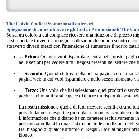
The Colvin Codici Promozionali anteriori
Spiegazione di come utilizzare gli Codici Promozionali The Col
Se sei tra coloro a cui compiace ricevere una riduzione di prezzo m
nostro portale troverai la maggior collezione di coupon sconto e cod
attraverso diversi mezzi con l'intenzione di aumentare il nostro catal
---
Primo:
Quando vuoi risparmiare, entra nella nostra pagi
nelle sezioni per vedere tutti i negozi presenti nel settore che
---
Secondo:
Quando ti trovi nella nostra pagina con il mouse 
pagina web in cui vuoi risparmiare e nello stesso momento vis
---
Terzo:
Una volta che hai selezionato quei prodotti o servizi
pochissimi minuti sarai capace di tenere un risparmio sostanzi
La nostra missione è quella di farti ricevere sconti extra su 
provati dai nostri esperti e presentati in maniera semplice e c
L'informazione che ti diamo ha un carattere esclusivamente in
possono annullarsi in qualsiasi momento le condizioni degli st
Hai bisogno di qualche articolo di Regali, Fiori al miglior pre
idoneo!