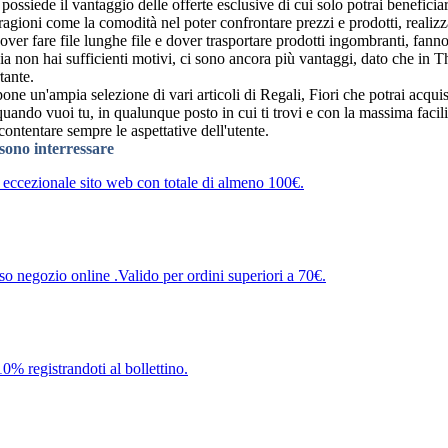
ssiede il vantaggio delle offerte esclusive di cui solo potrai beneficiar
agioni come la comodità nel poter confrontare prezzi e prodotti, realizz
ver fare file lunghe file e dover trasportare prodotti ingombranti, fanno 
via non hai sufficienti motivi, ci sono ancora più vantaggi, dato che in
tante.
one un'ampia selezione di vari articoli di Regali, Fiori che potrai acquis
 quando vuoi tu, in qualunque posto in cui ti trovi e con la massima faci
ccontentare sempre le aspettative dell'utente.
ssono interressare
 eccezionale sito web con totale di almeno 100€.
o negozio online .Valido per ordini superiori a 70€.
10% registrandoti al bollettino.