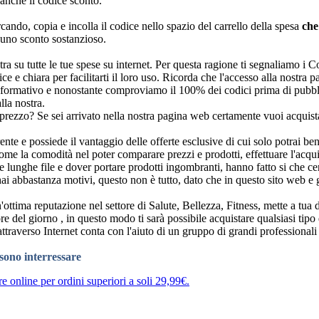
anche il codice sconto.
cando, copia e incolla il codice nello spazio del carrello della spesa
che
 uno sconto sostanzioso.
 extra su tutte le tue spese su internet. Per questa ragione ti segnaliamo
e e chiara per facilitarti il loro uso. Ricorda che l'accesso alla nostra
nformativo e nonostante comproviamo il 100% dei codici prima di pubbli
la nostra.
 prezzo? Se sei arrivato nella nostra pagina web certamente vuoi acquista
nte e possiede il vantaggio delle offerte esclusive di cui solo potrai ben
me la comodità nel poter comparare prezzi e prodotti, effettuare l'acqu
e lunghe file e dover portare prodotti ingombranti, hanno fatto si che cen
 hai abbastanza motivi, questo non è tutto, dato che in questo sito web 
tima reputazione nel settore di Salute, Bellezza, Fitness, mette a tua di
re del giorno , in questo modo ti sarà possibile acquistare qualsiasi tip
raverso Internet conta con l'aiuto di un gruppo di grandi professionali
ssono interressare
e online per ordini superiori a soli 29,99€.