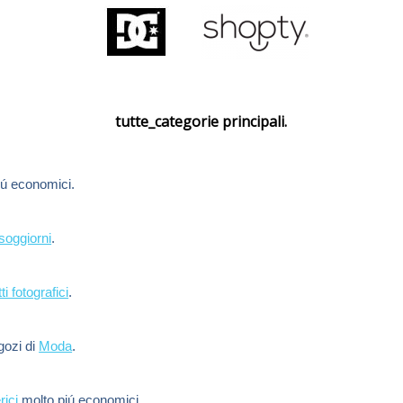
tutte_categorie principali.
ú economici.
soggiorni
.
ti fotografici
.
egozi di
Moda
.
rici
molto piú economici.