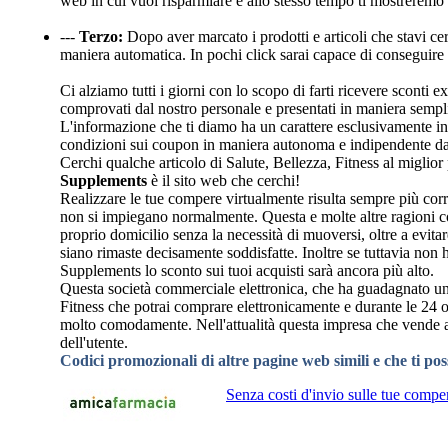
web in cui vuoi risparmiare e allo stesso tempo ti mostreremo 
---
Terzo:
Dopo aver marcato i prodotti e articoli che stavi cer
maniera automatica. In pochi click sarai capace di conseguire
Ci alziamo tutti i giorni con lo scopo di farti ricevere sconti
comprovati dal nostro personale e presentati in maniera semplic
L'informazione che ti diamo ha un carattere esclusivamente i
condizioni sui coupon in maniera autonoma e indipendente dal
Cerchi qualche articolo di Salute, Bellezza, Fitness al miglior
Supplements
è il sito web che cerchi!
Realizzare le tue compere virtualmente risulta sempre più corre
non si impiegano normalmente. Questa e molte altre ragioni co
proprio domicilio senza la necessità di muoversi, oltre a evitar
siano rimaste decisamente soddisfatte. Inoltre se tuttavia non
Supplements lo sconto sui tuoi acquisti sarà ancora più alto.
Questa società commerciale elettronica, che ha guadagnato un'ot
Fitness che potrai comprare elettronicamente e durante le 24 o
molto comodamente. Nell'attualità questa impresa che vende att
dell'utente.
Codici promozionali di altre pagine web simili e che ti po
Senza costi d'invio sulle tue comper