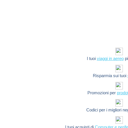
I tuoi
viaggi in aereo
pi
Risparmia sui tuoi
Promozioni per
prodot
Codici per i migliori n
I tuoi acquisti di
Computer e perife