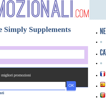
mozionali
.com
e Simply Supplements
NE
CA
e migliori promozioni
nti