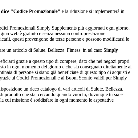
 dice "Codice Promozionale"
e la riduzione si implementerà in
 i Codici Promozionali Simply Supplements più aggiornati ogni giorno,
 pagina web è gratuito e senza nessuna controprestazione.
carli, questi provengono da terze persone e possono modificarsi le
re un articolo di Salute, Bellezza, Fitness, in tal caso
Simply
eficiarti grazie a questo tipo di compere, dato che nei negozi propri
isto in ogni momento del giorno e che sia consegnato direttamente al
tinaia di persone si siano già beneficiate di questo tipo di acquisti e
e grazie ai Codici Promozionali e ai Buoni Sconto validi per Simply
sposizione un ricco catalogo di vari articoli di Salute, Bellezza,
o di prodotto che stai cercando quando vuoi tu, dovunque tu sia e
 la cui missione è soddisfare in ogni momento le aspettative