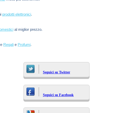
ui
prodotti elettronici
.
domestici
al miglior prezzo.
re
Regali
e
Profumi
.
Seguici su Twitter
Seguici su Facebook