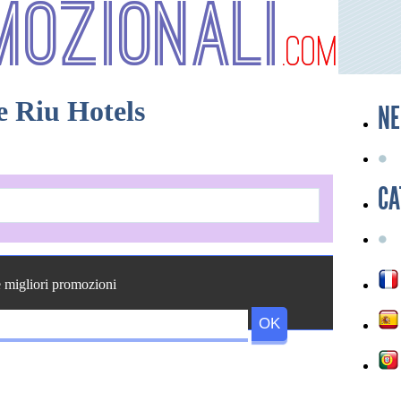
mozionali
.com
 Riu Hotels
NE
CA
e migliori promozioni