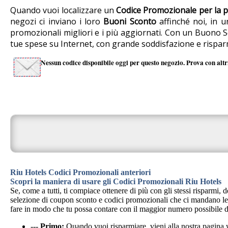
Quando vuoi localizzare un
Codice Promozionale per la p
negozi ci inviano i loro
Buoni Sconto
affinché noi, in u
promozionali migliori e i più aggiornati. Con un Buono Sc
tue spese su Internet, con grande soddisfazione e rispar
Nessun codice disponibile oggi per questo negozio. Prova con altri
Riu Hotels Codici Promozionali anteriori
Scopri la maniera di usare gli Codici Promozionali Riu Hotels
Se, come a tutti, ti compiace ottenere di più con gli stessi risparm
selezione di coupon sconto e codici promozionali che ci mandano le pri
fare in modo che tu possa contare con il maggior numero possibile de
---
Primo:
Quando vuoi risparmiare, vieni alla nostra pagin