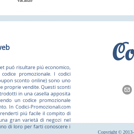
vacanze
Co
web
et puó risultare piú economico,
codice promozionale. I codici
coupon sconto online) sono uno
e proprie vendite. Questi sconti
rodotti in una casella apposita
ducendo un codice promozionale
nto. In Codici-Promozionali.com
nderti piú facile il compito di
 una gran varietá di negozi nel
no di loro per farti conoscere i
Copyright © 2013