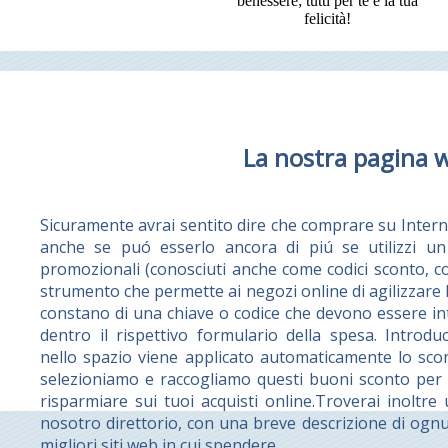
benessere; tutti per te e la tua
felicità!
La nostra pagina 
Sicuramente avrai sentito dire che comprare su Intern
anche se puó esserlo ancora di piú se utilizzi un 
promozionali (conosciuti anche come codici sconto, 
strumento che permette ai negozi online di agilizzare l
constano di una chiave o codice che devono essere int
dentro il rispettivo formulario della spesa. Intro
nello spazio viene applicato automaticamente lo sco
selezioniamo e raccogliamo questi buoni sconto per re
risparmiare sui tuoi acquisti online.Troverai inoltre
nosotro direttorio, con una breve descrizione di ognu
migliori siti web in cui spendere.