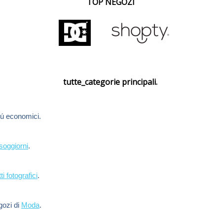
TOP NEGOZI
tutte_categorie principali.
ú economici.
soggiorni
.
ti fotografici
.
egozi di
Moda
.