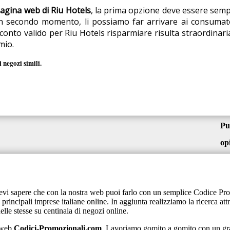
agina web di Riu Hotels
, la prima opzione deve essere sempr
n secondo momento, li possiamo far arrivare ai consumator
onto valido per Riu Hotels risparmiare risulta straordinariam
mio.
 negozi simili.
Pu
op
i, devi sapere che con la nostra web puoi farlo con un semplice Codice P
ncipali imprese italiane online. In aggiunta realizziamo la ricerca attra
lle stesse su centinaia di negozi online.
a web
Codici-Promozionali.com
. Lavoriamo gomito a gomito con un gra