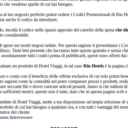
ozi che vendono quello di cui hai bisogno.
a al tuo negozio preferito potrai vedere i Codici Promozionali di Riu Hot
ai anche il codice da introdurre.
o, incolla il codice nello spazio apposito del carrello della spesa
che di
to considerabile.
oldi spese nei nostri negozi online. Per questa ragione ti presentiamo i
ro utilizzo. Tieni ben presente che facciamo tutto questo gratuito e senza 
ssolutamente tutti i codici prima di pubblicarli, questi sono offerti da
uistare un prodotto di Hotel Viaggi, in tal caso
Riu Hotels
è la pagina c
uro e conta con il beneficio delle offerte esclusive di cui solo potrai be
re ragioni come la comodità nel poter comparare prezzi e prodotti, realiz
are seccanti file e dover caricare articoli pesanti, fanno si che milioni di
ai sufficienti motivi, questo non è tutto, dato che in questa pagina web
bito di Hotel Viaggi, mette a tua disposizione un'ampia selezione di var
prodotto di cui hai bisogno a qualsiasi ora, e con tutti i vantaggi del m
ative del cliente.
ssono interressare