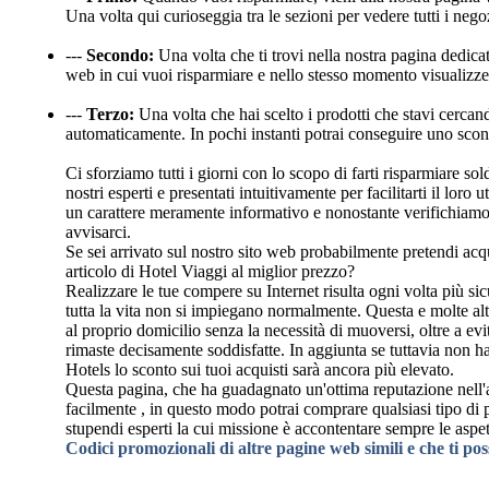
Una volta qui curioseggia tra le sezioni per vedere tutti i neg
---
Secondo:
Una volta che ti trovi nella nostra pagina dedicat
web in cui vuoi risparmiare e nello stesso momento visualizzer
---
Terzo:
Una volta che hai scelto i prodotti che stavi cercand
automaticamente. In pochi instanti potrai conseguire uno scon
Ci sforziamo tutti i giorni con lo scopo di farti risparmiare s
nostri esperti e presentati intuitivamente per facilitarti il lo
un carattere meramente informativo e nonostante verifichiamo a
avvisarci.
Se sei arrivato sul nostro sito web probabilmente pretendi acq
articolo di Hotel Viaggi al miglior prezzo?
Realizzare le tue compere su Internet risulta ogni volta più sic
tutta la vita non si impiegano normalmente. Questa e molte alt
al proprio domicilio senza la necessità di muoversi, oltre a evit
rimaste decisamente soddisfatte. In aggiunta se tuttavia non h
Hotels lo sconto sui tuoi acquisti sarà ancora più elevato.
Questa pagina, che ha guadagnato un'ottima reputazione nell'am
facilmente , in questo modo potrai comprare qualsiasi tipo di 
stupendi esperti la cui missione è accontentare sempre le aspett
Codici promozionali di altre pagine web simili e che ti po