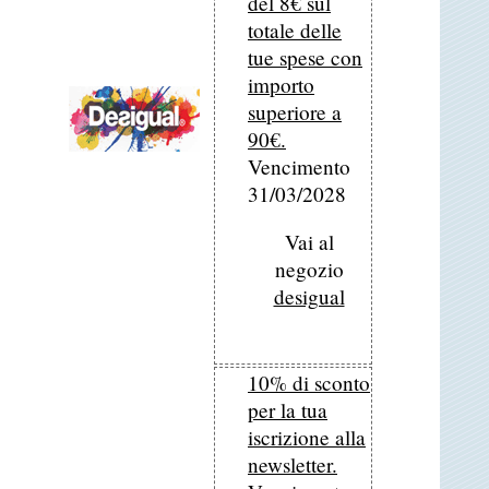
del 8€ sul
totale delle
tue spese con
importo
superiore a
90€.
Vencimento
31/03/2028
Vai al
negozio
desigual
10% di sconto
per la tua
iscrizione alla
newsletter.