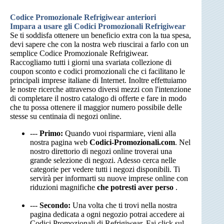
Codice Promozionale Refrigiwear anteriori
Impara a usare gli Codici Promozionali Refrigiwear
Se ti soddisfa ottenere un beneficio extra con la tua spesa,
devi sapere che con la nostra web riuscirai a farlo con un
semplice Codice Promozionale Refrigiwear.
Raccogliamo tutti i giorni una svariata collezione di
coupon sconto e codici promozionali che ci facilitano le
principali imprese italiane di Internet. Inoltre effettuiamo
le nostre ricerche attraverso diversi mezzi con l'intenzione
di completare il nostro catalogo di offerte e fare in modo
che tu possa ottenere il maggior numero possibile delle
stesse su centinaia di negozi online.
---
Primo:
Quando vuoi risparmiare, vieni alla
nostra pagina web
Codici-Promozionali.com
. Nel
nostro direttorio di negozi online troverai una
grande selezione di negozi. Adesso cerca nelle
categorie per vedere tutti i negozi disponibili. Ti
servirà per informarti su nuove imprese online con
riduzioni magnifiche
che potresti aver perso
.
---
Secondo:
Una volta che ti trovi nella nostra
pagina dedicata a ogni negozio potrai accedere ai
Codici Promozionali di Refrigiwear. Fai click sul