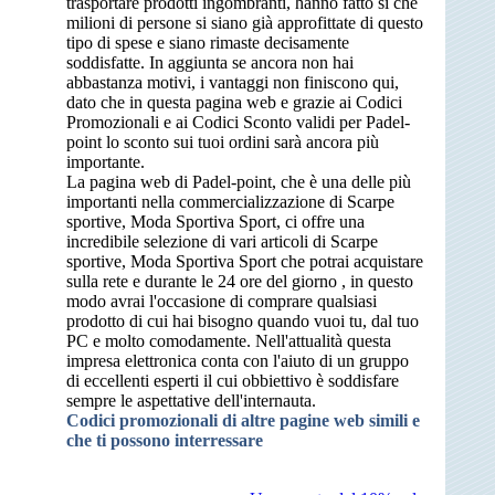
trasportare prodotti ingombranti, hanno fatto si che
milioni di persone si siano già approfittate di questo
tipo di spese e siano rimaste decisamente
soddisfatte. In aggiunta se ancora non hai
abbastanza motivi, i vantaggi non finiscono qui,
dato che in questa pagina web e grazie ai Codici
Promozionali e ai Codici Sconto validi per Padel-
point lo sconto sui tuoi ordini sarà ancora più
importante.
La pagina web di Padel-point, che è una delle più
importanti nella commercializzazione di Scarpe
sportive, Moda Sportiva Sport, ci offre una
incredibile selezione di vari articoli di Scarpe
sportive, Moda Sportiva Sport che potrai acquistare
sulla rete e durante le 24 ore del giorno , in questo
modo avrai l'occasione di comprare qualsiasi
prodotto di cui hai bisogno quando vuoi tu, dal tuo
PC e molto comodamente. Nell'attualità questa
impresa elettronica conta con l'aiuto di un gruppo
di eccellenti esperti il cui obbiettivo è soddisfare
sempre le aspettative dell'internauta.
Codici promozionali di altre pagine web simili e
che ti possono interressare