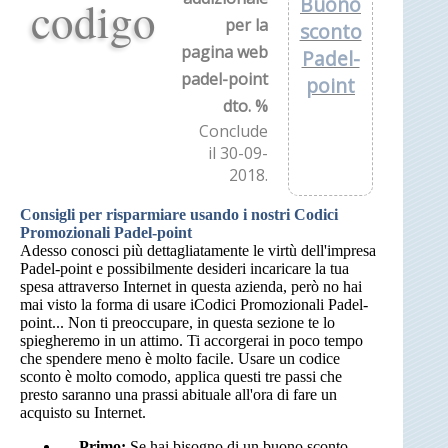
codigo
Buono
per la
sconto
pagina web
Padel-
padel-point
point
dto. %
Conclude
il 30-09-
2018.
Consigli per risparmiare usando i nostri Codici
Promozionali Padel-point
Adesso conosci più dettagliatamente le virtù dell'impresa
Padel-point e possibilmente desideri incaricare la tua
spesa attraverso Internet in questa azienda, però no hai
mai visto la forma di usare iCodici Promozionali Padel-
point... Non ti preoccupare, in questa sezione te lo
spiegheremo in un attimo. Ti accorgerai in poco tempo
che spendere meno è molto facile. Usare un codice
sconto è molto comodo, applica questi tre passi che
presto saranno una prassi abituale all'ora di fare un
acquisto su Internet.
---
Primo:
Se hai bisogno di un buono sconto,