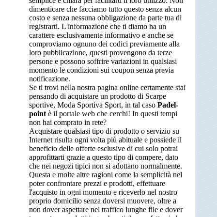
semplice e chiara per facilitarti il loro utilizzo. Non
dimenticare che facciamo tutto questo senza alcun
costo e senza nessuna obbligazione da parte tua di
registrarti. L'informazione che ti diamo ha un
carattere esclusivamente informativo e anche se
comproviamo ognuno dei codici previamente alla
loro pubblicazione, questi provengono da terze
persone e possono soffrire variazioni in qualsiasi
momento le condizioni sui coupon senza previa
notificazione.
Se ti trovi nella nostra pagina online certamente stai
pensando di acquistare un prodotto di Scarpe
sportive, Moda Sportiva Sport, in tal caso
Padel-
point
è il portale web che cerchi! In questi tempi
non hai comprato in rete?
Acquistare qualsiasi tipo di prodotto o servizio su
Internet risulta ogni volta più abituale e possiede il
beneficio delle offerte esclusive di cui solo potrai
approfittarti grazie a questo tipo di compere, dato
che nei negozi tipici non si adottano normalmente.
Questa e molte altre ragioni come la semplicità nel
poter confrontare prezzi e prodotti, effettuare
l'acquisto in ogni momento e riceverlo nel nostro
proprio domicilio senza doversi muovere, oltre a
non dover aspettare nel traffico lunghe file e dover