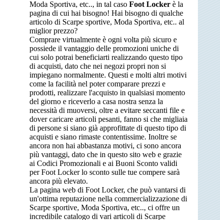
Moda Sportiva, etc.., in tal caso
Foot Locker
è la
pagina di cui hai bisogno! Hai bisogno di qualche
articolo di Scarpe sportive, Moda Sportiva, etc.. al
miglior prezzo?
Comprare virtualmente è ogni volta più sicuro e
possiede il vantaggio delle promozioni uniche di
cui solo potrai beneficiarti realizzando questo tipo
di acquisti, dato che nei negozi propri non si
impiegano normalmente. Questi e molti altri motivi
come la facilità nel poter comparare prezzi e
prodotti, realizzare l'acquisto in qualsiasi momento
del giorno e riceverlo a casa nostra senza la
necessità di muoversi, oltre a evitare seccanti file e
dover caricare articoli pesanti, fanno si che migliaia
di persone si siano già approfittate di questo tipo di
acquisti e siano rimaste contentissime. Inoltre se
ancora non hai abbastanza motivi, ci sono ancora
più vantaggi, dato che in questo sito web e grazie
ai Codici Promozionali e ai Buoni Sconto validi
per Foot Locker lo sconto sulle tue compere sarà
ancora più elevato.
La pagina web di Foot Locker, che può vantarsi di
un'ottima reputazione nella commercializzazione di
Scarpe sportive, Moda Sportiva, etc.., ci offre un
incredibile catalogo di vari articoli di Scarpe