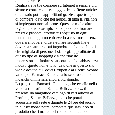
online perfetto!
Realizzare le tue compere su Internet è sempre più
sicuro e conta con il vantaggio delle offerte uniche
di cui solo potrai approfittarti grazie a questo tipo
di compere, dato che nei negozi di tutta la vita non
si impiegano normalmente. Questa e molte altre
ragioni come la semplicità nel poter confrontare
prezzi e prodotti, effettuare l'acquisto in ogni
momento del giorno e riceverlo a casa nostra senza
doversi muovere, oltre a evitare seccanti file e
dover caricare prodotti ingombranti, hanno fatto si
che migliaia di persone si siano già approfittate di
questo tipo di shopping e siano rimaste
impressionate. Inoltre se ancora non hai abbastanza
motivi, questo non è tutto, dato che in questo sito
web e dovuto ai Codici Coupon e ai Codici Sconto
validi per Farmacia Gaudiana lo sconto sui tuoi
incarichi online sarà ancora più grande.
La pagina di Farmacia Gaudiana, che eccelle nella
vendita di Profumi, Salute, Bellezza, etc.., ti
presenta un magnifico catalogo di vari articoli di
Profumi, Salute, Bellezza, etc.. che potrai
acquistare sulla rete e durante le 24 ore del giorno ,
in questo modo potrai comprare qualsiasi tipo di
prodotto che ti manca nel momento in cui lo