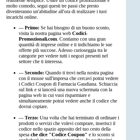
realmente semplice. Usare un codice promozionale è
molto comodo, segui questi tre passi che presto
diventeranno un'abitudine all'ora di realizzare i tuoi
incarichi online.
---
Primo:
Se hai bisogno di un buono sconto,
visita la nostra pagina web
Codici-
Promozionali.com
. Contiamo con una gran
quantità di imprese online e ti indichiamo le sue
offerte più succose. Adesso curioseggia tra le
categorie per vedere tutti i negozi presenti nel
settore che ti interessa.
---
Secondo:
Quando ti trovi nella nostra pagina
con il mouse sull'impresa che cercavi potrai vedere
i Codici Coupon di Farmacia Gaudiana. Schiaccia
sul link e si lancerà una nuova schermata con la
pagina web in cui vuoi risparmiare e
simultaneamente potrai vedere anche il codice che
dovrai copiare.
---
Terzo:
Una volta che hai terminato di ordinare i
prodotti o servizi che volevi comprare, inserisci il
codice nello spazio apposito del tuo cesto della
spesa
che dice "Codice Coupon"
e lo sconto si