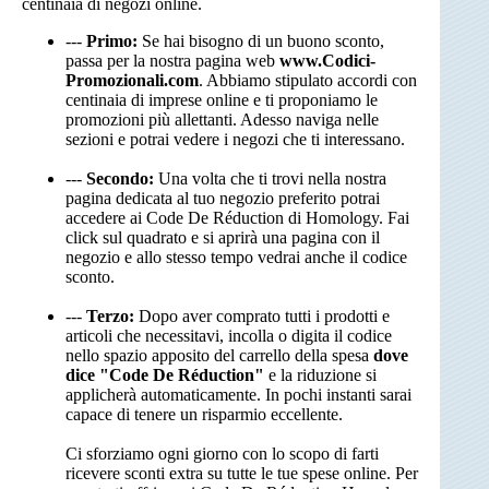
centinaia di negozi online.
---
Primo:
Se hai bisogno di un buono sconto,
passa per la nostra pagina web
www.Codici-
Promozionali.com
. Abbiamo stipulato accordi con
centinaia di imprese online e ti proponiamo le
promozioni più allettanti. Adesso naviga nelle
sezioni e potrai vedere i negozi che ti interessano.
---
Secondo:
Una volta che ti trovi nella nostra
pagina dedicata al tuo negozio preferito potrai
accedere ai Code De Réduction di Homology. Fai
click sul quadrato e si aprirà una pagina con il
negozio e allo stesso tempo vedrai anche il codice
sconto.
---
Terzo:
Dopo aver comprato tutti i prodotti e
articoli che necessitavi, incolla o digita il codice
nello spazio apposito del carrello della spesa
dove
dice "Code De Réduction"
e la riduzione si
applicherà automaticamente. In pochi instanti sarai
capace di tenere un risparmio eccellente.
Ci sforziamo ogni giorno con lo scopo di farti
ricevere sconti extra su tutte le tue spese online. Per