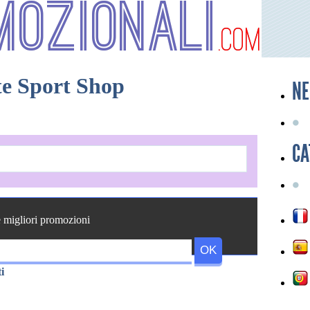
mozionali
.com
te Sport Shop
NE
CA
e migliori promozioni
i