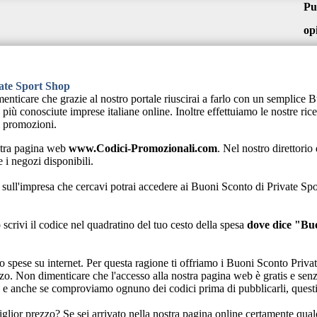
Pu
op
vate Sport Shop
imenticare che grazie al nostro portale riuscirai a farlo con un semplice
più conosciute imprese italiane online. Inoltre effettuiamo le nostre rice
i promozioni.
stra pagina web
www.Codici-Promozionali.com
. Nel nostro direttorio
 i negozi disponibili.
sull'impresa che cercavi potrai accedere ai Buoni Sconto di Private Spor
scrivi il codice nel quadratino del tuo cesto della spesa
dove dice "Bu
eno spese su internet. Per questa ragione ti offriamo i Buoni Sconto Pri
ilizzo. Non dimenticare che l'accesso alla nostra pagina web è gratis e sen
o e anche se comproviamo ognuno dei codici prima di pubblicarli, questi
iglior prezzo? Se sei arrivato nella nostra pagina online certamente qua