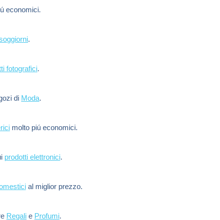
ú economici.
soggiorni
.
ti fotografici
.
egozi di
Moda
.
rici
molto piú economici.
ui
prodotti elettronici
.
domestici
al miglior prezzo.
re
Regali
e
Profumi
.