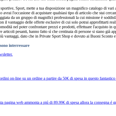
 sportive, Sport, mette a tua disposizione un magnifico catalogo di vari a
 avrai l'occasione di acquistare qualsiasi tipo di articolo che stai cerc
giata da un gruppo di magnifici professionali la cui missione è soddisfa
il vantaggio delle offerte esclusive di cui solo potrai approfittarti real
odità nel poter confrontare prezzi e prodotti, effettuare l'acquisto in q
e articoli pesanti, hanno fatto sì che centinaia di persone si siano già ap
più vantaggi, dato che in Private Sport Shop e dovuto ai Buoni Sconto e 
ssono interressare
sletter.
ordini on-line su un ordine a partire da 50€ di spesa in questo fantastico 
uesta pagina web ammonta a piú di 89.99€ di spesa allora la consegna é gr