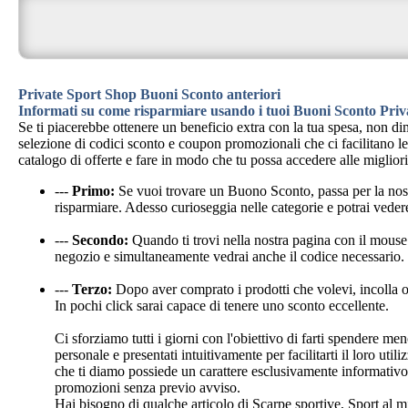
Private Sport Shop Buoni Sconto anteriori
Informati su come risparmiare usando i tuoi Buoni Sconto Pri
Se ti piacerebbe ottenere un beneficio extra con la tua spesa, non d
selezione di codici sconto e coupon promozionali che ci facilitano le 
catalogo di offerte e fare in modo che tu possa accedere alle miglior
---
Primo:
Se vuoi trovare un Buono Sconto, passa per la no
risparmiare. Adesso curioseggia nelle categorie e potrai vedere
---
Secondo:
Quando ti trovi nella nostra pagina con il mouse 
negozio e simultaneamente vedrai anche il codice necessario.
---
Terzo:
Dopo aver comprato i prodotti che volevi, incolla o 
In pochi click sarai capace di tenere uno sconto eccellente.
Ci sforziamo tutti i giorni con l'obiettivo di farti spendere m
personale e presentati intuitivamente per facilitarti il loro ut
che ti diamo possiede un carattere esclusivamente informativ
promozioni senza previo avviso.
Hai bisogno di qualche articolo di Scarpe sportive, Sport al m