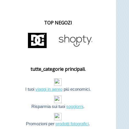
TOP NEGOZI
tutte_categorie principali.
I tuoi
viaggi in aereo
piú economici.
Risparmia sui tuoi
soggiorni
.
Promozioni per
prodotti fotografici
.