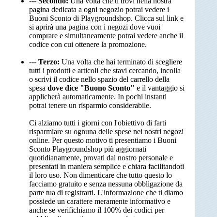
---
Secondo:
Una volta che ti trovi nella nostra
pagina dedicata a ogni negozio potrai vedere i
Buoni Sconto di Playgroundshop. Clicca sul link e
si aprirà una pagina con i negozi dove vuoi
comprare e simultaneamente potrai vedere anche il
codice con cui ottenere la promozione.
---
Terzo:
Una volta che hai terminato di scegliere
tutti i prodotti e articoli che stavi cercando, incolla
o scrivi il codice nello spazio del carrello della
spesa
dove dice "Buono Sconto"
e il vantaggio si
applicherà automaticamente. In pochi instanti
potrai tenere un risparmio considerabile.
Ci alziamo tutti i giorni con l'obiettivo di farti
risparmiare su ognuna delle spese nei nostri negozi
online. Per questo motivo ti presentiamo i Buoni
Sconto Playgroundshop più aggiornati
quotidianamente, provati dal nostro personale e
presentati in maniera semplice e chiara facilitandoti
il loro uso. Non dimenticare che tutto questo lo
facciamo gratuito e senza nessuna obbligazione da
parte tua di registrarti. L'informazione che ti diamo
possiede un carattere meramente informativo e
anche se verifichiamo il 100% dei codici per