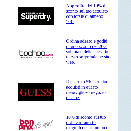
Approffita del 10% di
sconto sul tuo acquisto
con totale di almeno
50€.
Ordina adesso e goditi
di uno sconto del 20%
sul totale della spesa in
questo sorprendente sito
web.
Risparmia 5% per i tuoi
acquisti in questo
meraviglioso negozio
on-line.
10% di sconto sul tuo
ordine in questo
magnifico sito Internet.