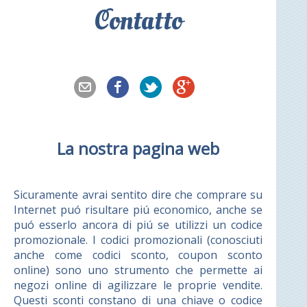
Contatto
La nostra pagina web
Sicuramente avrai sentito dire che comprare su
Internet puó risultare piú economico, anche se
puó esserlo ancora di piú se utilizzi un codice
promozionale. I codici promozionali (conosciuti
anche come codici sconto, coupon sconto
online) sono uno strumento che permette ai
negozi online di agilizzare le proprie vendite.
Questi sconti constano di una chiave o codice