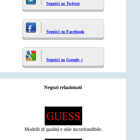
Seguici su Twitter
Seguici su Facebook
Seguici su Google +
Negozi relazionati
Modelli di qualitá e stile inconfondibile.