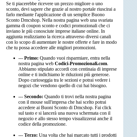
Se ti piacerebbe ricevere un prezzo migliore o uno
sconto, devi sapere che grazie al nostro portale riuscirai a
farlo mediante l'applicazione di un semplice Buono
Sconto Dmcshop. Nella nostra pagina web una svariata
gamma di coupon sconto e codici promozionali che ci
inviano le più conosciute imprese italiane online. In
aggiunta realizziamo la ricerca attraverso diversi canali
con lo scopo di aumentare le nostre offerte e fare in modo
che tu possa accedere alle migliori promozioni.
---
Primo:
Quando vuoi risparmiare, entra nella
nostra pagina web
Codici-Promozionali.com
.
Abbiamo stipulato accordi con centinaia di imprese
online e ti indichiamo le riduzioni più generose.
Dopo curioseggia tra le sezioni e potrai vedere i
negozi che vendono quello di cui hai bisogno.
---
Secondo:
Quando ti trovi nella nostra pagina
con il mouse sull'impresa che hai scelto potrai
accedere ai Buoni Sconto di Dmcshop. Fai click
sul tasto e si lancerà una nuova schermata con il
negozio e allo stesso tempo visualizzerai anche il
codice della promozione.
---
Terzo:
Una volta che hai marcato tutti i prodotti