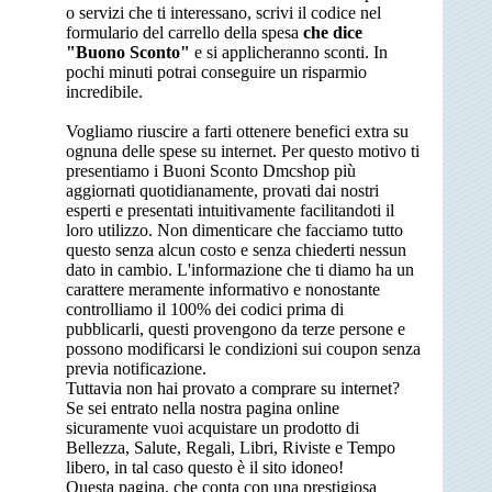
o servizi che ti interessano, scrivi il codice nel
formulario del carrello della spesa
che dice
"Buono Sconto"
e si applicheranno sconti. In
pochi minuti potrai conseguire un risparmio
incredibile.
Vogliamo riuscire a farti ottenere benefici extra su
ognuna delle spese su internet. Per questo motivo ti
presentiamo i Buoni Sconto Dmcshop più
aggiornati quotidianamente, provati dai nostri
esperti e presentati intuitivamente facilitandoti il
loro utilizzo. Non dimenticare che facciamo tutto
questo senza alcun costo e senza chiederti nessun
dato in cambio. L'informazione che ti diamo ha un
carattere meramente informativo e nonostante
controlliamo il 100% dei codici prima di
pubblicarli, questi provengono da terze persone e
possono modificarsi le condizioni sui coupon senza
previa notificazione.
Tuttavia non hai provato a comprare su internet?
Se sei entrato nella nostra pagina online
sicuramente vuoi acquistare un prodotto di
Bellezza, Salute, Regali, Libri, Riviste e Tempo
libero, in tal caso questo è il sito idoneo!
Questa pagina, che conta con una prestigiosa