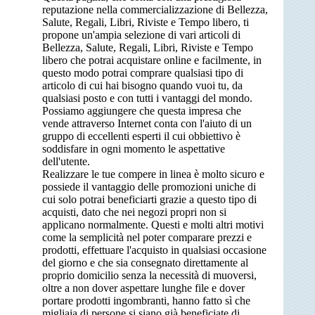
reputazione nella commercializzazione di Bellezza,
Salute, Regali, Libri, Riviste e Tempo libero, ti
propone un'ampia selezione di vari articoli di
Bellezza, Salute, Regali, Libri, Riviste e Tempo
libero che potrai acquistare online e facilmente, in
questo modo potrai comprare qualsiasi tipo di
articolo di cui hai bisogno quando vuoi tu, da
qualsiasi posto e con tutti i vantaggi del mondo.
Possiamo aggiungere che questa impresa che
vende attraverso Internet conta con l'aiuto di un
gruppo di eccellenti esperti il cui obbiettivo è
soddisfare in ogni momento le aspettative
dell'utente.
Realizzare le tue compere in linea è molto sicuro e
possiede il vantaggio delle promozioni uniche di
cui solo potrai beneficiarti grazie a questo tipo di
acquisti, dato che nei negozi propri non si
applicano normalmente. Questi e molti altri motivi
come la semplicità nel poter comparare prezzi e
prodotti, effettuare l'acquisto in qualsiasi occasione
del giorno e che sia consegnato direttamente al
proprio domicilio senza la necessità di muoversi,
oltre a non dover aspettare lunghe file e dover
portare prodotti ingombranti, hanno fatto sì che
migliaia di persone si siano già beneficiate di