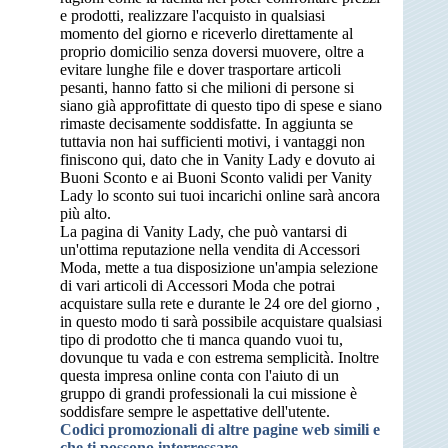
e prodotti, realizzare l'acquisto in qualsiasi
momento del giorno e riceverlo direttamente al
proprio domicilio senza doversi muovere, oltre a
evitare lunghe file e dover trasportare articoli
pesanti, hanno fatto si che milioni di persone si
siano già approfittate di questo tipo di spese e siano
rimaste decisamente soddisfatte. In aggiunta se
tuttavia non hai sufficienti motivi, i vantaggi non
finiscono qui, dato che in Vanity Lady e dovuto ai
Buoni Sconto e ai Buoni Sconto validi per Vanity
Lady lo sconto sui tuoi incarichi online sarà ancora
più alto.
La pagina di Vanity Lady, che può vantarsi di
un'ottima reputazione nella vendita di Accessori
Moda, mette a tua disposizione un'ampia selezione
di vari articoli di Accessori Moda che potrai
acquistare sulla rete e durante le 24 ore del giorno ,
in questo modo ti sarà possibile acquistare qualsiasi
tipo di prodotto che ti manca quando vuoi tu,
dovunque tu vada e con estrema semplicità. Inoltre
questa impresa online conta con l'aiuto di un
gruppo di grandi professionali la cui missione è
soddisfare sempre le aspettative dell'utente.
Codici promozionali di altre pagine web simili e
che ti possono interressare