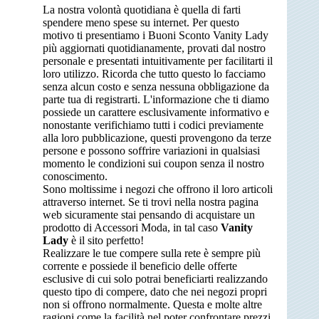
La nostra volontà quotidiana è quella di farti
spendere meno spese su internet. Per questo
motivo ti presentiamo i Buoni Sconto Vanity Lady
più aggiornati quotidianamente, provati dal nostro
personale e presentati intuitivamente per facilitarti il
loro utilizzo. Ricorda che tutto questo lo facciamo
senza alcun costo e senza nessuna obbligazione da
parte tua di registrarti. L'informazione che ti diamo
possiede un carattere esclusivamente informativo e
nonostante verifichiamo tutti i codici previamente
alla loro pubblicazione, questi provengono da terze
persone e possono soffrire variazioni in qualsiasi
momento le condizioni sui coupon senza il nostro
conoscimento.
Sono moltissime i negozi che offrono il loro articoli
attraverso internet. Se ti trovi nella nostra pagina
web sicuramente stai pensando di acquistare un
prodotto di Accessori Moda, in tal caso
Vanity
Lady
è il sito perfetto!
Realizzare le tue compere sulla rete è sempre più
corrente e possiede il beneficio delle offerte
esclusive di cui solo potrai beneficiarti realizzando
questo tipo di compere, dato che nei negozi propri
non si offrono normalmente. Questa e molte altre
ragioni come la facilità nel poter confrontare prezzi