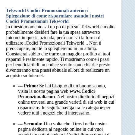
Tekworld Codici Promozionali anteriori
Spiegazione di come risparmiare usando i nostri
Codici Promozionali Tekworld
In questo momento sai un po di più sui Tekworld e molto
probabilmente desideri fare la tua spesa attraverso
Internet in questa azienda, però non sai la forma di
utilizzare iCodici Promozionali Tekworld... Non ti
preoccupare, noi te lo spiegheremo in un attimo.
Constaterai subito che trarre un maggior profitto ai tuoi
risparmi è realmente rapido. Ti mostriamo come i passi
per beneficiarti di un codice sconto sono chiari e presto
diventeranno una prassi abituale all'ora di realizzare un
acquisto su Internet.
---
Primo:
Se hai bisogno di un buono sconto,
visita la nostra pagina web
www.Codici-
Promozionali.com
. Nel nostro direttorio di negozi
online troverai una grande varietà di siti web in cui
risparmiare. In seguito naviga tra le categorie per
vedere tutti i negozi che ti interessano.
---
Secondo:
Una volta che ti trovi nella nostra
pagina dedicata al negozio online in cui vuoi
acquistare potrai vedere i Codici Promozionali di